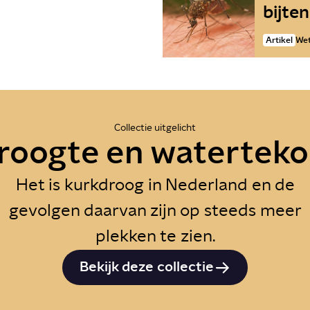
bijten
Artikel
Wet
Collectie uitgelicht
roogte en waterteko
Het is kurkdroog in Nederland en de
gevolgen daarvan zijn op steeds meer
plekken te zien.
Bekijk deze collectie
zijn de gevolgen
Wat zijn de gevo