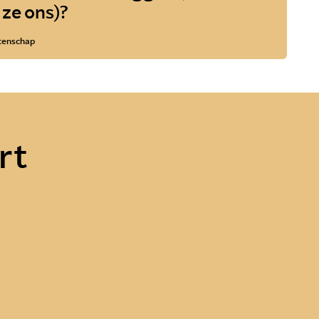
 ze ons)?
enschap
rt
lgen
Wat doet een