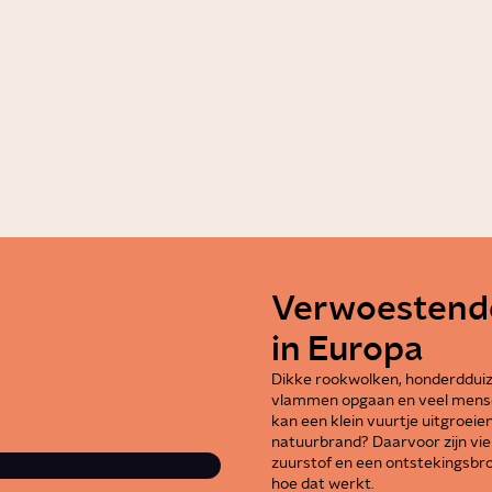
1:36
Video
Gezondheid
nnestelsel?
Wat bepaalt de g
1:58
Video
Liefde
Verwoestend
in Europa
Dikke rookwolken, honderdduiz
vlammen opgaan en veel mense
kan een klein vuurtje uitgroei
natuurbrand? Daarvoor zijn vier
zuurstof en een ontstekingsbro
hoe dat werkt.