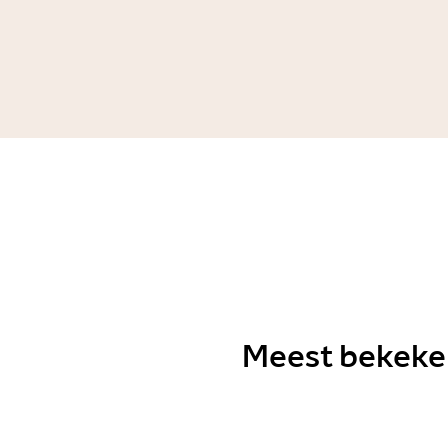
van Hormuz zo
belangrijk?
Artikel
Politiek
Meest bekeke