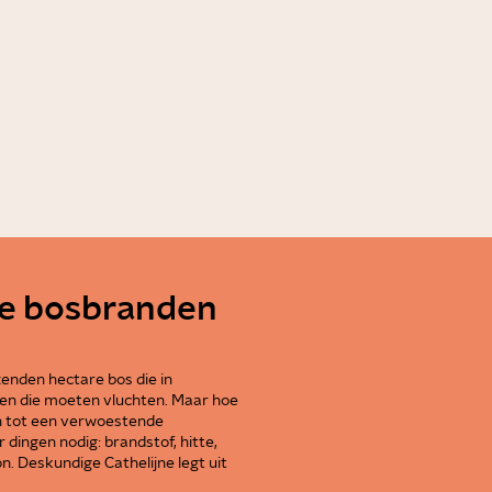
rootte van je penis?
0:51
e bosbranden
enden hectare bos die in
n die moeten vluchten. Maar hoe
en tot een verwoestende
 dingen nodig: brandstof, hitte,
n. Deskundige Cathelijne legt uit