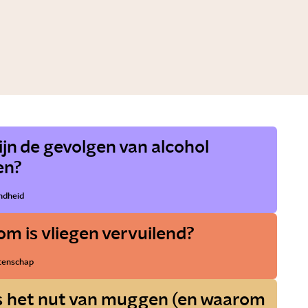
ijn de gevolgen van alcohol
en?
ndheid
m is vliegen vervuilend?
enschap
s het nut van muggen (en waarom