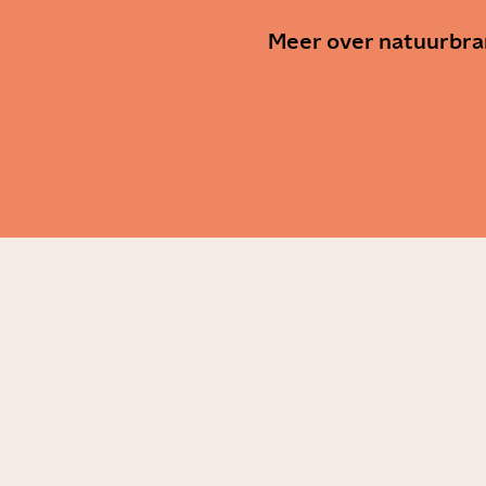
Meer over natuurbra
Hoe o
bosbr
Story
We
s kamperen
Nudisme en
air geworden?
naturisme: waa
zijn we zo graag
ijd
naakt?