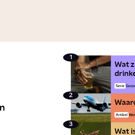
Wat z
drink
Serie
Gezo
Waaro
n
Artikel
Wet
Wat i