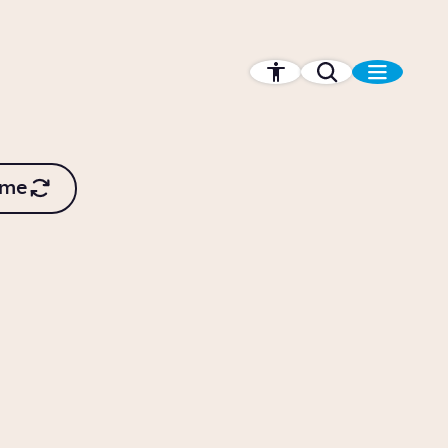
 me
an
Wanneer ben je
vluchteling?
Story
Samenleving