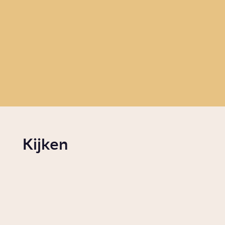
genoeg drinkwater
van
in Nederland?
Story
W
Story
Samenleving
Kijken
Wanneer is een plant onkruid?
Video
Wonen
Waarom werd het Nederlandse l