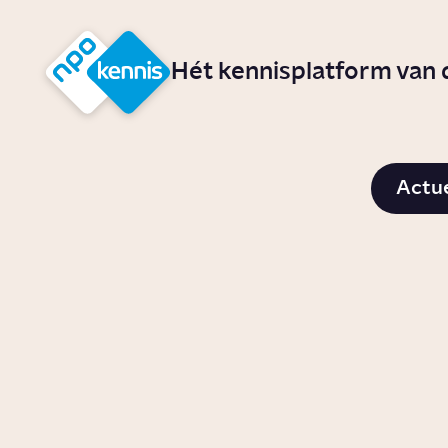
r hoofdinhoud
Hét kennisplatform van
NPO Kennis - Het kennisplatform van Nederland
Actu
Wat zijn de gevolgen
Wat k
van droogte in
crimi
Nederland?
perso
Story
Wetenschap
Artikel
Tech
Waarom is de Straat