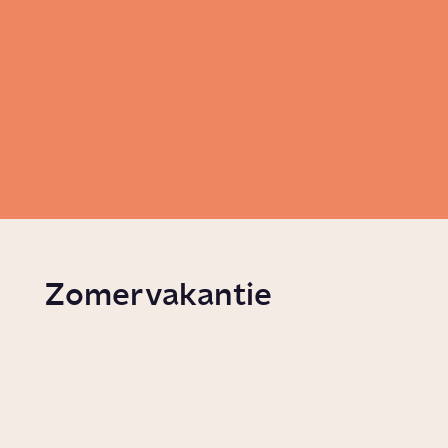
Zomervakantie
Welke ongemakken
Hoe i
horen bij de zomer?
popul
Serie
Lifestyle
Story
Vrije t