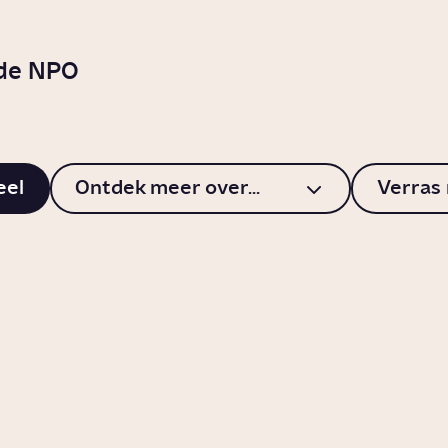
 de NPO
eel
Ontdek meer over...
Verras
unnen
Wat is het nut v
nelen met je
complimentjes?
onsgegevens?
Video
Relaties