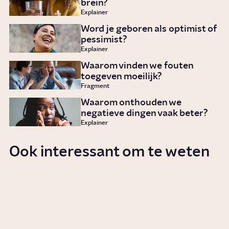
brein?
Explainer
Word je geboren als optimist of
pessimist?
Explainer
Waarom vinden we fouten
toegeven moeilijk?
Fragment
Waarom onthouden we
negatieve dingen vaak beter?
Explainer
Ook interessant om te weten
Waarom is fouten maken
belangrijk?
Story
Werken