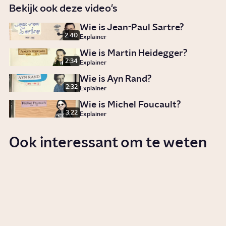
Bekijk ook deze video's
Wie is Jean-Paul Sartre?
2:40
Explainer
Wie is Martin Heidegger?
2:34
Explainer
Wie is Ayn Rand?
2:32
Explainer
Wie is Michel Foucault?
3:22
Explainer
Ook interessant om te weten
Waarom is fouten maken
belangrijk?
Story
Werken