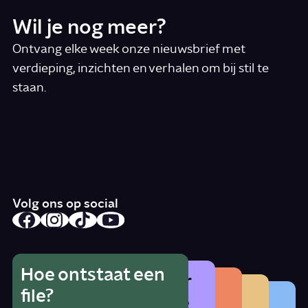
Wil je nog meer?
Ontvang elke week onze nieuwsbrief met
verdieping, inzichten en verhalen om bij stil te
staan.
*
E-mail
Ik accepteer de algemene voorwaarden
*
Schrijf je in
Volg ons op social
Hoe ontstaat een
Wat is het gevaar
Hoe herken je
Wat betekent
file?
Waarom zat er
van alcohol als je