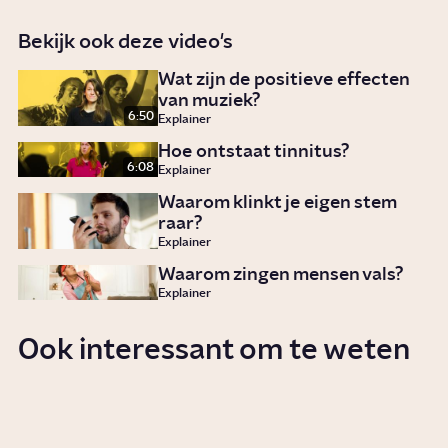
Bekijk ook deze video's
Wat zijn de positieve effecten
van muziek?
6:50
Explainer
Hoe ontstaat tinnitus?
6:08
Explainer
Waarom klinkt je eigen stem
raar?
Explainer
Waarom zingen mensen vals?
Explainer
Ook interessant om te weten
Welk effect heeft muziek op je?
Story
Cultuur