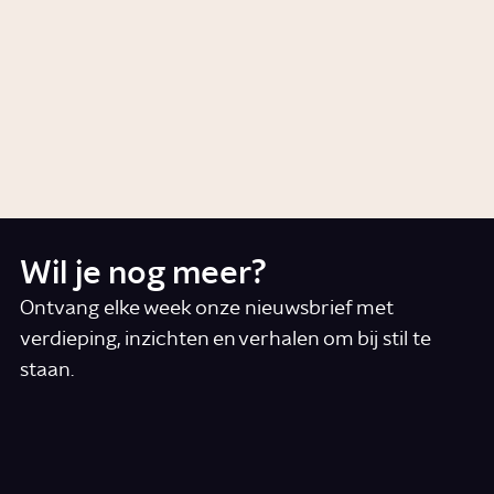
belangrijk?
Story
Gezondheid
Wat doet muziek met ons?
Artikel
Wetenschap
Wil je nog meer?
Ontvang elke week onze nieuwsbrief met
verdieping, inzichten en verhalen om bij stil te
staan.
*
E-mail
Ik accepteer de algemene voorwaarden
*