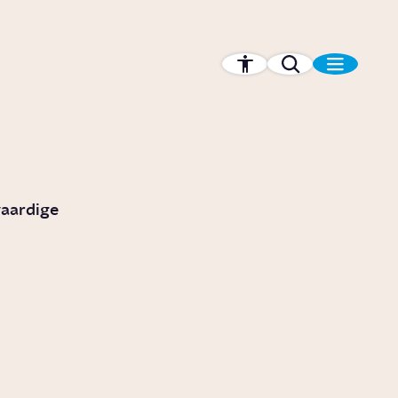
vaardige
Wanneer moet je
n?
magnesiumsupplementen
slikken?