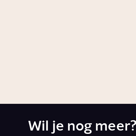
Story
Werken
Story
Werk
Hoe werd Zuid-Afrika
een Nederlandse
kolonie?
Artikel
Geschiedenis
Wil je nog meer