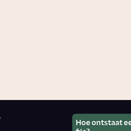
en
Story
Samenleving
?
Hoe ontstaat e
Wat is he
Ho