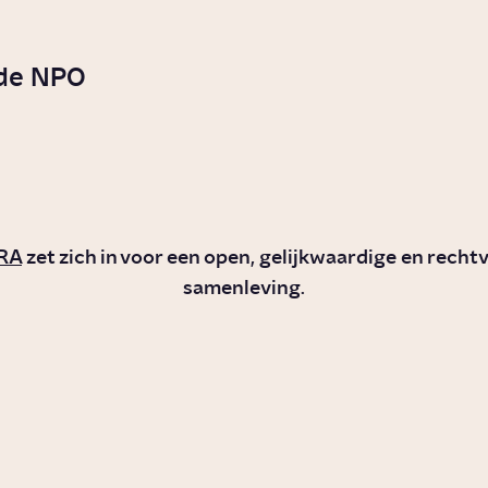
 de NPO
BNNVARA
RA
zet zich in voor een open, gelijkwaardige en recht
samenleving.
om komen
Kan je te veel
n af op
vitamines slikke
gheid?