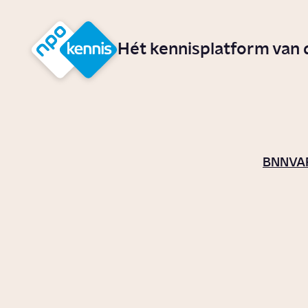
r hoofdinhoud
Hét kennisplatform van
BNNVA
Waarom is de plant
Waar
reuzenberenklauw
wespe
gevaarlijk?
zoeti