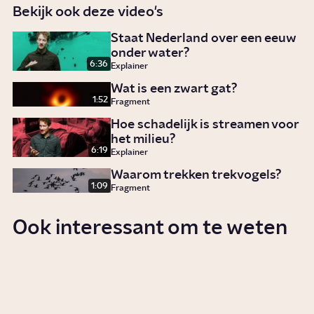
Bekijk ook deze video's
Staat Nederland over een eeuw
onder water?
6:36
Explainer
Wat is een zwart gat?
1:52
Fragment
Hoe schadelijk is streamen voor
het milieu?
6:19
Explainer
Waarom trekken trekvogels?
1:09
Fragment
Ook interessant om te weten
Hoe ontstaat het noorderlicht?
Story
Wetenschap