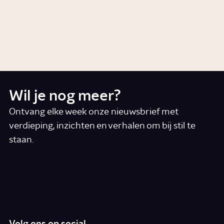
Wat is elektromagnetisme?
Artikel
Wil je nog meer?
Ontvang elke week onze nieuwsbrief met
verdieping, inzichten en verhalen om bij stil te
staan.
*
E-mail
Ik accepteer de algemene voorwaarden
*
Schrijf je in