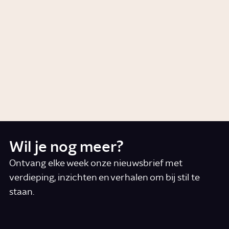
dezelfde dingen?
1:36
Video
Liefde
Hoe beïnvloedt porno ons
seksbeeld?
Story
Liefde
Wil je nog meer?
Ontvang elke week onze nieuwsbrief met
verdieping, inzichten en verhalen om bij stil te
staan.
*
E-mail