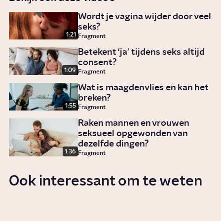
Wordt je vagina wijder door veel
seks?
1:21
Fragment
Betekent 'ja' tijdens seks altijd
consent?
1:09
Fragment
Wat is maagdenvlies en kan het
breken?
1:55
Fragment
Raken mannen en vrouwen
seksueel opgewonden van
dezelfde dingen?
1:36
Fragment
Ook interessant om te weten
Waarom heeft de een meer zin
in seks dan de ander?