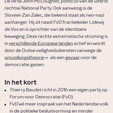
De Ierse John McLoughlin, politicus van de uiterst
rechtse National Party. Ook aanwezig is de
Sloveen Zan Zalec, die bekend staat als neo-nazi
aanhanger. Hij zit naast FvD fractieleider Lidewij
de Vos en is oprichter van de identitaire
beweging. Deze rechts-extremistische stroming is
in
verschillende Europese landen
actief en wordt
door de Duitse veiligheidsdiensten vanwege de
omvolkingstheorie
als een
gevaar
voor de
democratie gezien.
In het kort
Thierry Baudet richt in 2016 een eigen partij op:
Forum voor Democratie (FvD).
FvD wil meer inspraak van het Nederlandse volk
in de politieke besluitvorming en minder