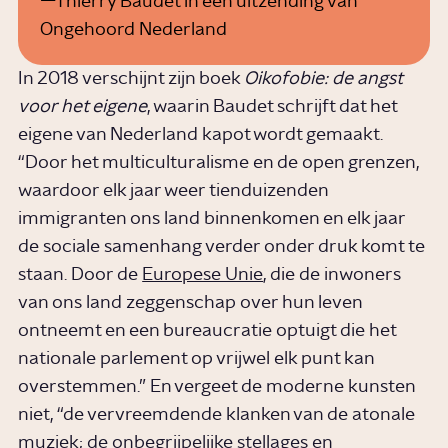
Thierry Baudet in een uitzending van
Ongehoord Nederland
In 2018 verschijnt zijn boek
Oikofobie: de angst
voor het eigene
, waarin Baudet schrijft dat het
eigene van Nederland kapot wordt gemaakt.
“Door het multiculturalisme en de open grenzen,
waardoor elk jaar weer tienduizenden
immigranten ons land binnenkomen en elk jaar
de sociale samenhang verder onder druk komt te
staan. Door de
Europese Unie
, die de inwoners
van ons land zeggenschap over hun leven
ontneemt en een bureaucratie optuigt die het
nationale parlement op vrijwel elk punt kan
overstemmen.” En vergeet de moderne kunsten
niet, “de vervreemdende klanken van de atonale
muziek; de onbegrijpelijke stellages en