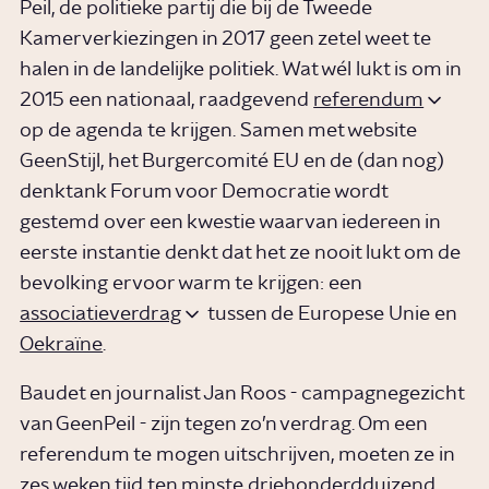
Peil, de politieke partij die bij de Tweede
Kamerverkiezingen in 2017 geen zetel weet te
halen in de landelijke politiek. Wat wél lukt is om in
2015 een nationaal, raadgevend
referendum
op de agenda te krijgen. Samen met website
GeenStijl, het Burgercomité EU en de (dan nog)
denktank Forum voor Democratie wordt
gestemd over een kwestie waarvan iedereen in
eerste instantie denkt dat het ze nooit lukt om de
bevolking ervoor warm te krijgen: een
associatieverdrag
tussen de Europese Unie en
Oekraïne
.
Baudet en journalist Jan Roos - campagnegezicht
van GeenPeil - zijn tegen zo’n verdrag. Om een
referendum te mogen uitschrijven, moeten ze in
zes weken tijd ten minste driehonderdduizend