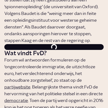
te stellen dat zij heeft gestudeerd aan een
‘spionnenopleiding’ (de universiteit van Oxford).
Volgens Baudet is die "weinig meer dan in feite
een opleidingsinstituut voor westerse geheime
diensten". Als Baudet daarover doorgaat,
ondanks aansporingen hierover te stoppen,
stappen Kaag en de rest van de regering op.
Wat vindt FvD?
Forum wil antwoorden formuleren op de
‘ongecontroleerde immigratie, de uitzichtloze
euro, het verslechterend onderwijs, het
onhoudbare zorgstelsel’, zo staat op de
partijwebsite
. Belangrijkste thema vindt FvD de
hervorming van het politieke stelsel in een directe
democratie
. Toen de partij werd opgericht in 2016
kon je het nog typeren als het verre neefje van