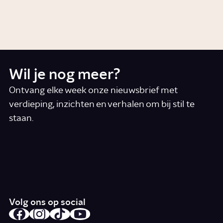
Hoe machtig is Poetin?
Artikel
Politiek
Wil je nog meer?
Ontvang elke week onze nieuwsbrief met
verdieping, inzichten en verhalen om bij stil te
staan.
*
E-mail
Ik accepteer de algemene voorwaarden
*
Schrijf je in
Volg ons op social