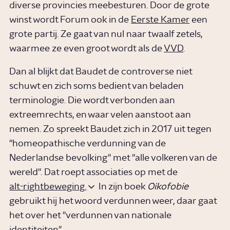
diverse provincies meebesturen. Door de grote
winst wordt Forum ook in de
Eerste Kamer
een
grote partij. Ze gaat van nul naar twaalf zetels,
waarmee ze even groot wordt als de
VVD
.
Dan al blijkt dat Baudet de controverse niet
schuwt en zich soms bedient van beladen
terminologie. Die wordt verbonden aan
extreemrechts, en waar velen aanstoot aan
nemen. Zo spreekt Baudet zich in 2017 uit tegen
"homeopathische verdunning van de
Nederlandse bevolking" met "alle volkeren van de
wereld". Dat roept associaties op met de
alt-rightbeweging.
In zijn boek
Oikofobie
gebruikt hij het woord verdunnen weer, daar gaat
het over het "verdunnen van nationale
identiteiten".