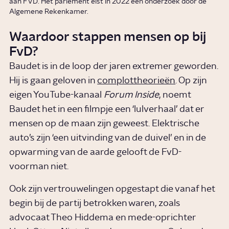
aan FVD. Het parlement eist in 2022 een onderzoek door de
Algemene Rekenkamer.
Waardoor stappen mensen op bij
FvD?
Baudet is in de loop der jaren extremer geworden.
Hij is gaan geloven in
complottheorieën
. Op zijn
eigen YouTube-kanaal
Forum Inside
, noemt
Baudet het in een filmpje een ‘lulverhaal’ dat er
mensen op de maan zijn geweest. Elektrische
auto’s zijn ‘een uitvinding van de duivel’ en in de
opwarming van de aarde gelooft de FvD-
voorman niet.
Ook zijn vertrouwelingen opgestapt die vanaf het
begin bij de partij betrokken waren, zoals
advocaat Theo Hiddema en mede-oprichter