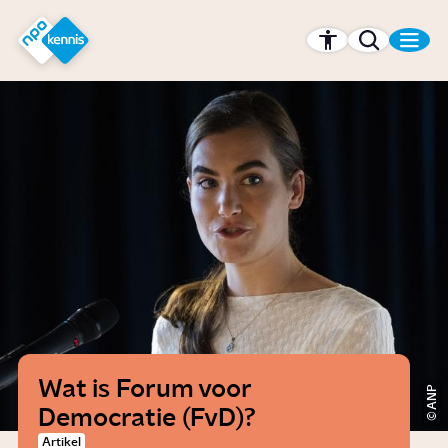
r hoofdinhoud
Hét kennisplatform van de NPO
Wat is Forum voor
ANP
Democratie (FvD)?
Artikel