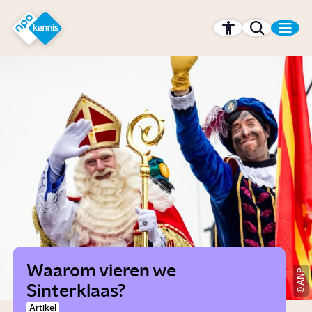
r hoofdinhoud
Hét kennisplatform van de NPO
Waarom vieren we
ANP
Sinterklaas?
Artikel