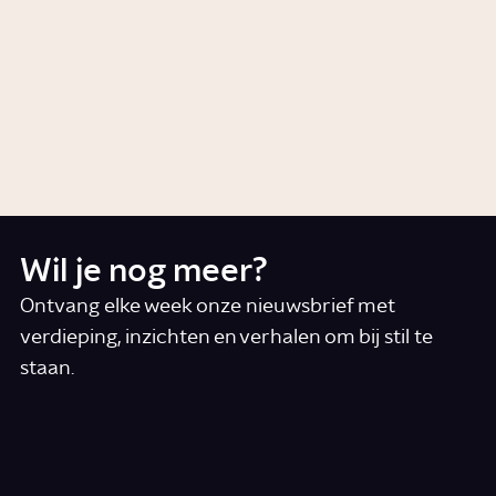
Artikel
Voeding
Wat is Pinksteren?
Story
Cultuur
Wil je nog meer?
Ontvang elke week onze nieuwsbrief met
verdieping, inzichten en verhalen om bij stil te
staan.
*
E-mail
Ik accepteer de algemene voorwaarden
*