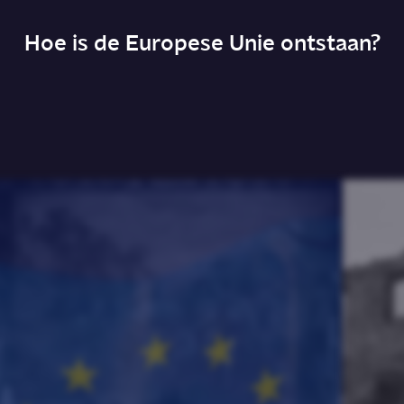
Hoe is de Europese Unie ontstaan?