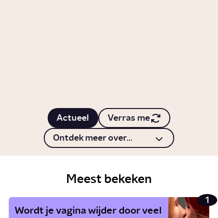
1:25
Video
Gezondheid
Waarom wordt ons weer steeds
extremer?
Artikel
Wetenschap
Wanneer ben je vluchteling?
Story
Samenleving
Actueel
Verras me
Ontdek meer over...
Meest bekeken
Wordt je vagina wijder door veel