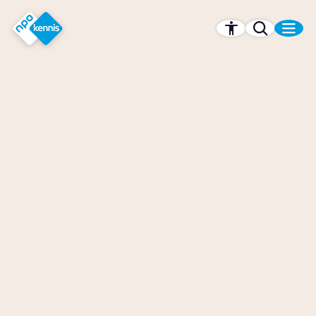
r hoofdinhoud
Hét kennisplatform van de NPO
NPO Kennis - Het kennisplatform van Nederland
Is er straks nog genoeg
drinkwater in Nederland?
Story
Samenleving
Wie zijn de Houthi's?
Artikel
Samenleving
Wat doet wandelen met je
brein?