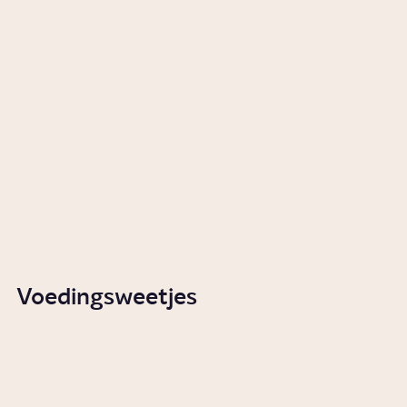
Waarom kan de een beter tegen
hitte dan de ander?
Video
Gezondheid
Collectie
Zomer
Naar de collectie
Voedingsweetjes
Waarom kan koriander naar
zeep smaken?
Video
Voeding