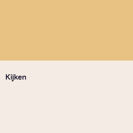
Story
Wetenschap
Wat doet een waterschap?
Story
Politiek
Kijken
Wanneer is een plant onkruid?
0:56
Video
Wonen
Waarom zijn we ons
lichaamshaar gaan scheren?