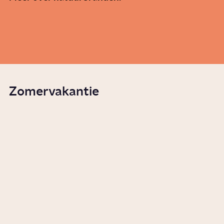
Hoe ontstaat een bosbrand?
Story
Wetenschap
Zomervakantie
Welke ongemakken horen bij
de zomer?
Serie
Lifestyle
Hoe is kamperen populair
geworden?
Story
Vrije tijd