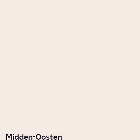
Waarom word je chagrijnig als
je honger hebt?
Video
Voeding
Kan je bruin worden van
wortels?
Video
Vrije tijd
Collectie
Voedingsweetjes
Naar de collectie
Midden-Oosten