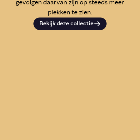
gevolgen daarvan zijn op steeds meer
plekken te zien.
Bekijk deze collectie
Is er straks nog genoeg
drinkwater in Nederland?
Story
Samenleving
Wat zijn de gevolgen van
bodemdaling?
Story
Wetenschap
Wat zijn de gevolgen van
droogte in Nederland?