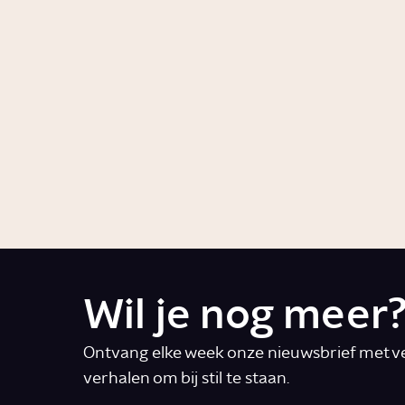
lichaam?
Story
Gezon
Story
Gezondheid
Waarom kan koriander
naar zeep smaken?
Video
Voeding
Wil je nog meer
Ontvang elke week onze nieuwsbrief met ve
verhalen om bij stil te staan.
E-mail
*