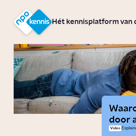
r hoofdinhoud
Hét kennisplatform van
Waaro
door 
Explain
Video