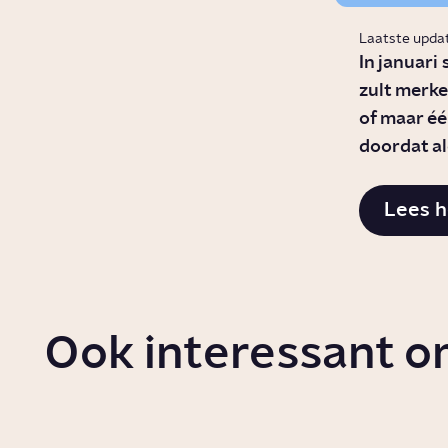
Laatste upda
In januari
zult merken
of maar één
doordat al
Lees h
Ook interessant o
Wat doet een maand
Wat d
geen alcohol met je
je?