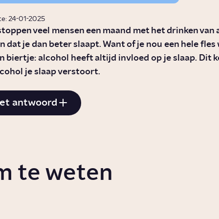
te: 24-01-2025
 stoppen veel mensen een maand met het drinken van a
 dat je dan beter slaapt. Want of je nou een hele fles 
 biertje: alcohol heeft altijd invloed op je slaap. Dit 
cohol je slaap verstoort.
et antwoord
m te weten
oet alcohol met
Hoe ontstaat
overgewicht?