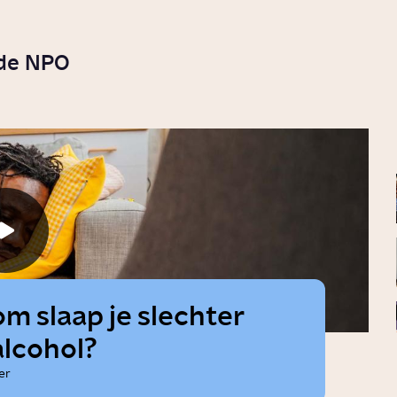
 de NPO
m slaap je slechter
alcohol?
er