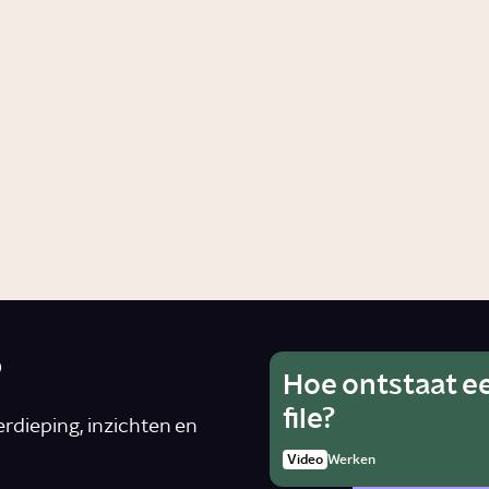
dheid
Story
Gezondheid
?
Hoe ontstaat e
Wat is he
Ho
file?
van alcoh
rdieping, inzichten en
rad
zwanger 
Video
Werken
Artike