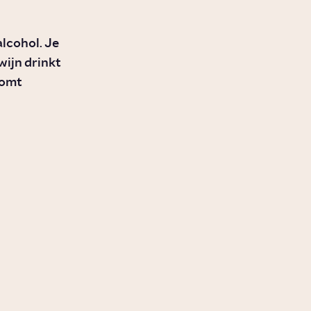
lcohol. Je
wijn drinkt
komt
Vergroot vlees eten de
kans op kanker?