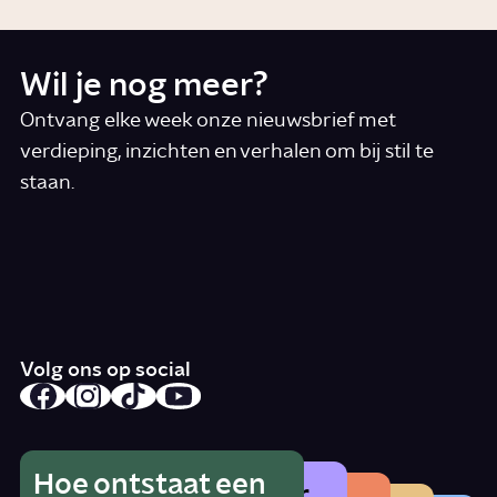
Wil je nog meer?
Ontvang elke week onze nieuwsbrief met
verdieping, inzichten en verhalen om bij stil te
staan.
*
E-mail
Ik accepteer de algemene voorwaarden
*
Schrijf je in
Volg ons op social
Hoe ontstaat een
Wat is het gevaar