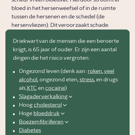
scheur in een bloedvat. Hierdoor stroomt er
bloed in het hersenweefsel of in de ruimte
tussen de hersenen en de schedel (de
hersenvliezen). Dit veroorzaakt schade.
Driekwart van de mensen die een beroerte
krijgt, is 65 jaar of ouder. Er zijn een aantal
dingen die het risico vergroten:
Ongezond leven (denk aan:
roken
,
veel
alcohol
, ongezond eten,
stress
, en drugs
als
XTC
en
cocaïne
)
Slagaderverkalking
Hoog
cholesterol
Hoge
bloeddruk
Boezemfibrilleren
Diabetes