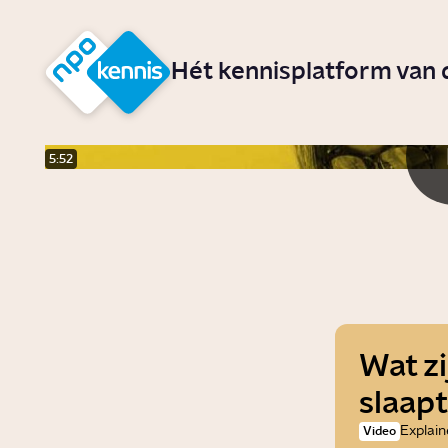
r hoofdinhoud
Hét kennisplatform van
5:52
Wat zi
slaap
Explain
Video