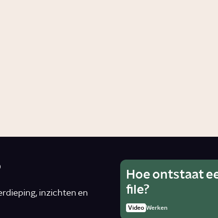
el uur slaap heb
Is snoozen onge
ig?
Story
Gezondheid
dheid
er ben je
Hoe slecht is va
ssief?
Story
Gezondheid
ndheid
?
Hoe ontstaat e
Wat is he
Ho
file?
van alcoh
rdieping, inzichten en
rad
zwanger 
Video
Werken
Artike