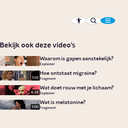
Bekijk ook deze video's
Waarom is gapen aanstekelijk?
Explainer
Hoe ontstaat migraine?
1:50
Fragment
Wat doet rouw met je lichaam?
6:28
Explainer
Wat is melatonine?
1:00
Fragment