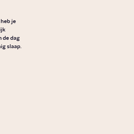
 heb je
jk
n de dag
ig slaap.