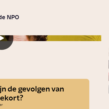
 de NPO
jn de gevolgen van
tekort?
er