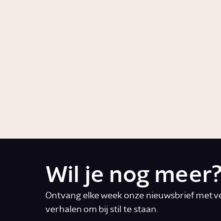
Hoe werkt je
Hoeve
biologische klok?
je nod
Story
Wetenschap
Story
Gezon
Wanneer wordt stress
Wanne
ongezond?
depre
Serie
Gezondheid
Artikel
Gezo
Wil je nog meer
Ontvang elke week onze nieuwsbrief met ve
verhalen om bij stil te staan.