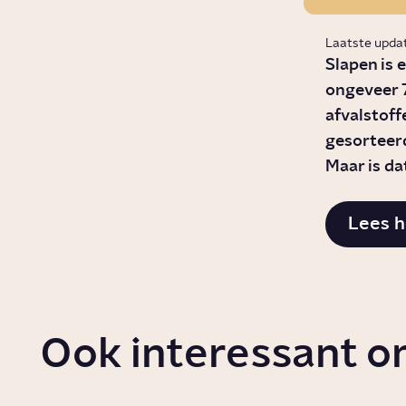
Laatste upda
Slapen is 
ongeveer 7
afvalstoff
gesorteerd
Maar is da
Lees h
Ook interessant o