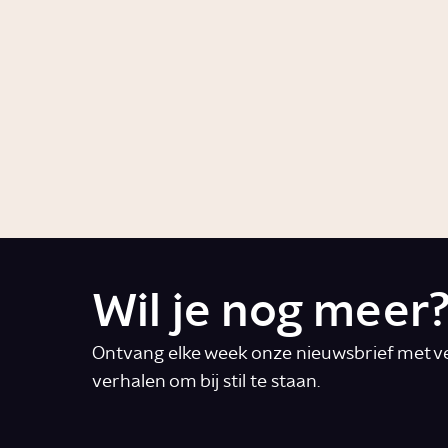
Wat zijn de
Wat
positieve
gr
effecten
ge
van muziek?
Story
Video
Wetenschap
Wil je nog meer
Ontvang elke week onze nieuwsbrief met ve
verhalen om bij stil te staan.
E-mail
*