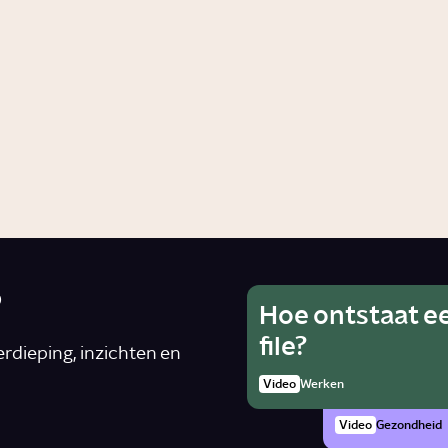
 is seksueel
Wat zi
ensoverschrijdend
gevol
drag?
van
slaapt
Samenleving
Video
Gezon
?
Hoe ontstaat e
Wat is he
Ho
file?
van alcoh
rdieping, inzichten en
rad
zwanger 
Video
Werken
Artike
Video
Gezondheid