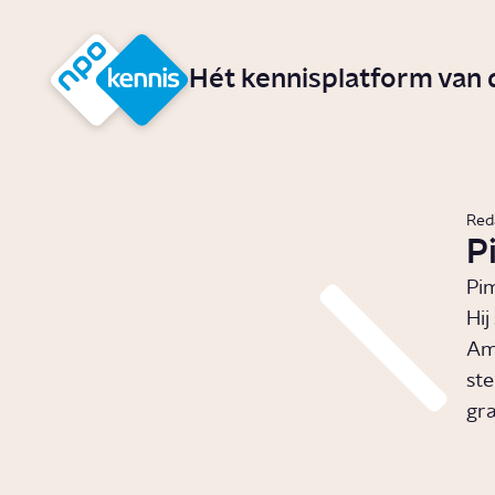
r hoofdinhoud
Hét kennisplatform van
Red
P
Pim
Hi
Ams
ste
gr