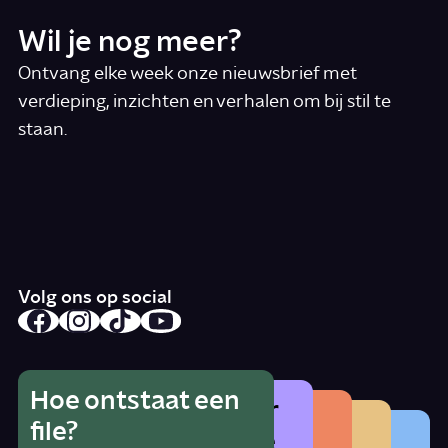
Wil je nog meer?
Ontvang elke week onze nieuwsbrief met
verdieping, inzichten en verhalen om bij stil te
staan.
*
E-mail
Ik accepteer de algemene voorwaarden
*
Schrijf je in
Volg ons op social
Hoe ontstaat een
Wat is het gevaar
Hoe herken je
Wat betekent
file?
Waarom zat er
van alcohol als je