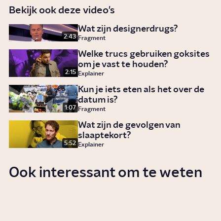
Bekijk ook deze video's
Wat zijn designerdrugs?
2:43
Fragment
Welke trucs gebruiken goksites
om je vast te houden?
2:15
Explainer
Kun je iets eten als het over de
datum is?
1:07
Fragment
Wat zijn de gevolgen van
slaaptekort?
5:52
Explainer
Ook interessant om te weten
Wat doet een maand geen
alcohol met je lichaam?