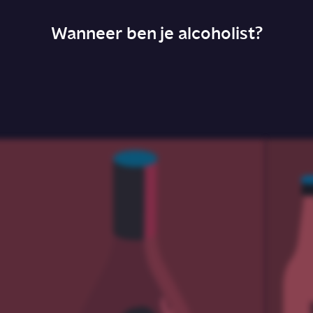
Wanneer ben je alcoholist?