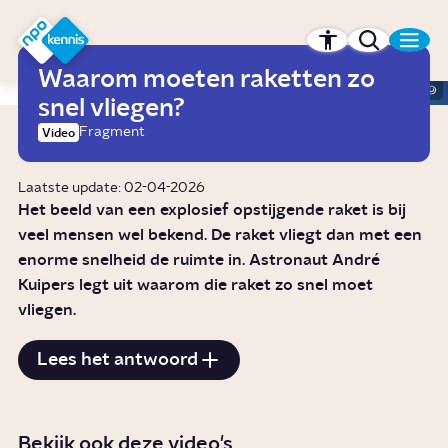
r hoofdinhoud
Hét kennisplatform van de NPO
Waarom moeten raketten zo
ANP
snel vliegen?
Fragment
Video
Laatste update: 02-04-2026
Het beeld van een explosief opstijgende raket is bij
veel mensen wel bekend. De raket vliegt dan met een
enorme snelheid de ruimte in. Astronaut André
Kuipers legt uit waarom die raket zo snel moet
vliegen.
Lees het antwoord
Bekijk ook deze video's