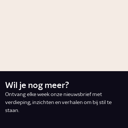
Welke planeten zitten in ons
zonnestelsel?
1:58
Video
Wetenschap
Wat doet een satelliet?
1:55
Video
Wetenschap
Wil je nog meer?
Ontvang elke week onze nieuwsbrief met
verdieping, inzichten en verhalen om bij stil te
staan.
*
E-mail