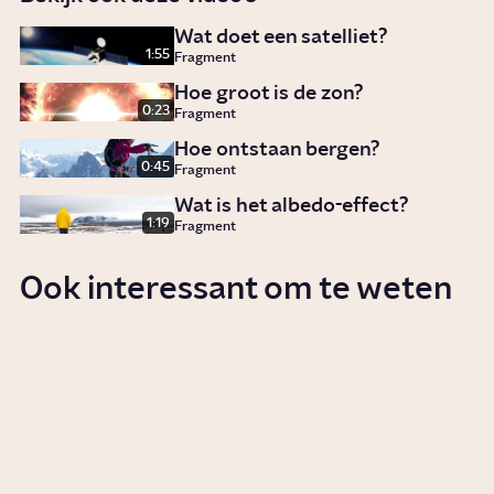
Wat doet een satelliet?
1:55
Fragment
Hoe groot is de zon?
0:23
Fragment
Hoe ontstaan bergen?
0:45
Fragment
Wat is het albedo-effect?
1:19
Fragment
Ook interessant om te weten
Hoe is de zon ontstaan?
0:54
Video
Wetenschap
Waaruit bestaat de planeet
Jupiter?