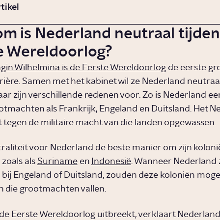
rtikel
m is Nederland neutraal tijden
e Wereldoorlog?
gin Wilhelmina is de Eerste Wereldoorlog
de eerste gr
rrière. Samen met het kabinet wil ze Nederland neutraa
ar zijn verschillende redenen voor. Zo is Nederland een
otmachten als Frankrijk, Engeland en Duitsland. Het N
iet tegen de militaire macht van die landen opgewassen.
traliteit voor Nederland de beste manier om zijn koloni
zoals als
Suriname
en
Indonesië
. Wanneer Nederland 
n bij Engeland of Duitsland, zouden deze koloniën mogel
 die grootmachten vallen.
4 de Eerste Wereldoorlog uitbreekt, verklaart Nederland