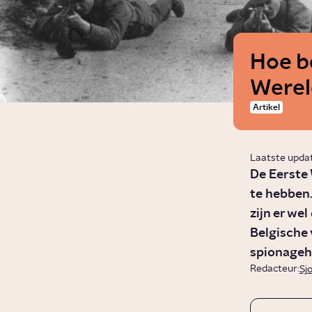
Hoe b
Werel
Artikel
Laatste upda
De Eerste 
te hebben.
zijn er wel
Belgische 
spionageh
Redacteur:
Sj