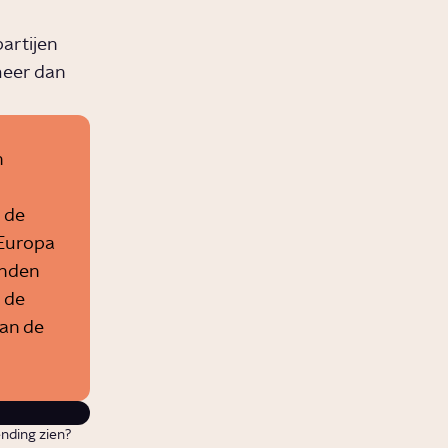
artijen
meer dan
n
 de
 Europa
anden
 de
van de
ending zien?