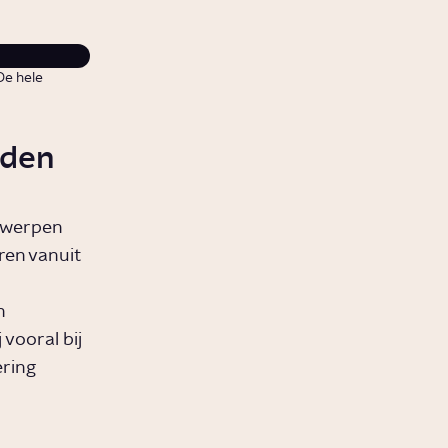
De hele
rden
ntwerpen
ren vanuit
n
vooral bij
ering