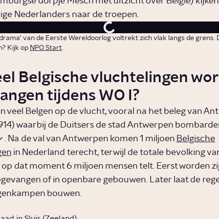
imburgse dorpje Mesch met uitzicht over België) kijken
ige Nederlanders naar de troepen.
drama' van de Eerste Wereldoorlog voltrekt zich vlak langs de grens. 
n? Kijk op
NPO Start
.
el Belgische vluchtelingen wo
angen tijdens WO I?
aan veel Belgen op de vlucht, vooral na het beleg van A
914) waarbij de Duitsers de stad Antwerpen bombarde
. Na de val van Antwerpen komen 1 miljoen
Belgische
gen
in Nederland terecht, terwijl de totale bevolking va
op dat moment 6 miljoen mensen telt. Eerst worden zij 
gevangen of in openbare gebouwen. Later laat de reg
ngenkampen bouwen.
ad in Sluis (Zeeland).