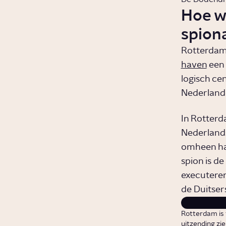
Hoe w
spion
Rotterdam 
haven
een 
logisch ce
Nederlande
In Rotterd
Nederlands
omheen han
spion is d
executeren
de Duitser
Rotterdam is 
uitzending zie