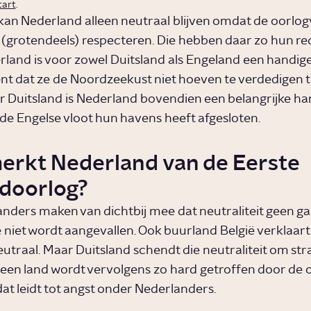
tart
.
 kan Nederland alleen neutraal blijven omdat de oorlo
 (grotendeels) respecteren. Die hebben daar zo hun r
rland is voor zowel Duitsland als Engeland een handige
nt dat ze de Noordzeekust niet hoeven te verdedigen 
r Duitsland is Nederland bovendien een belangrijke ha
de Engelse vloot hun havens heeft afgesloten.
erkt Nederland van de Eerste
doorlog?
nders maken van dichtbij mee dat neutraliteit geen ga
e niet wordt aangevallen. Ook buurland België verklaart
eutraal. Maar Duitsland schendt die neutraliteit om str
een land wordt vervolgens zo hard getroffen door de o
dat leidt tot angst onder Nederlanders.