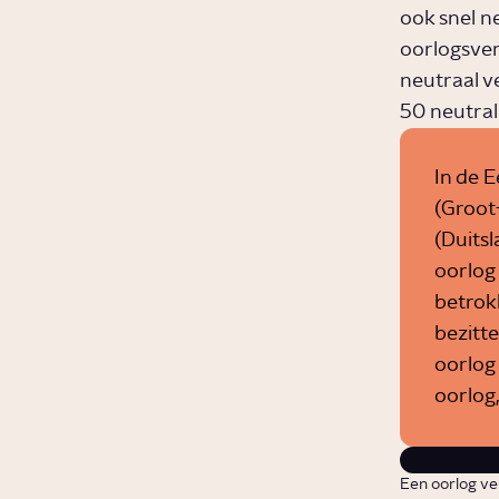
ook snel neu
oorlogsver
neutraal v
50 neutrali
In de 
(Groot-
(Duits
oorlog
betrok
bezitt
oorlog
oorlog,
Een oorlog ver