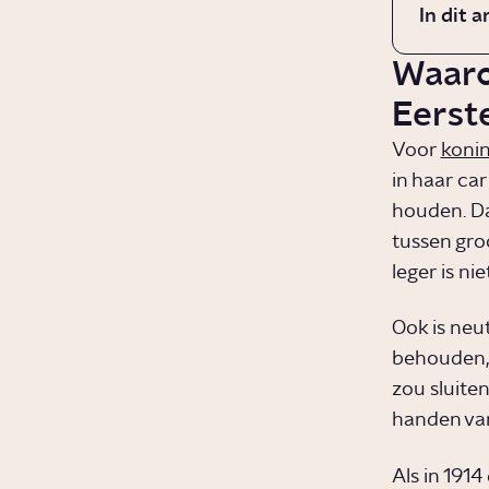
In dit a
Waaro
Eerst
Voor
konin
in haar ca
houden. Da
tussen gro
leger is n
Ook is neu
behouden, 
zou sluite
handen van
Als in 191