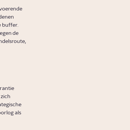
gvoerende
edenen
 buffer.
tegen de
ndelsroute,
rantie
 zich
ategische
orlog als