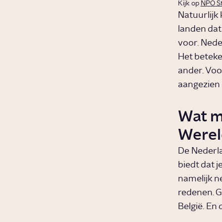
Kijk op
NPO S
Natuurlijk
landen dat
voor. Nede
Het beteke
ander. Voo
aangezien 
Wat m
Werel
De Nederla
biedt dat j
namelijk n
redenen. G
België. En 