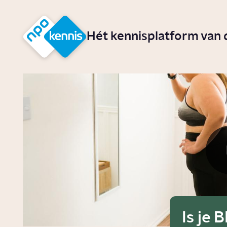
r hoofdinhoud
Hét kennisplatform van
Is je 