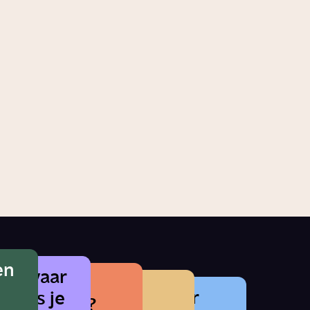
steeds meer mensen
overgewicht?
1:08
Video
Voeding
en
t gevaar
e herken je
Wat betekent
Waarom zat er
ol als je
icalisering?