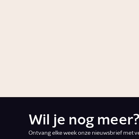
overgewicht?
Artikel
Gezo
Story
Gezondheid
Waarom houden we zo
Welke
van vet eten?
voor j
Story
Gezondheid
Story
Voedi
Wil je nog meer
Ontvang elke week onze nieuwsbrief met ve