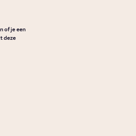
 of je een
t deze
Waarom hebben