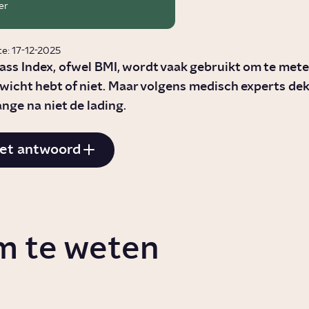
er
e: 17-12-2025
ss Index, ofwel BMI, wordt vaak gebruikt om te meten
icht hebt of niet. Maar volgens medisch experts dek
ange na niet de lading.
et antwoord
m te weten
s anorexia?
Hoe erg is