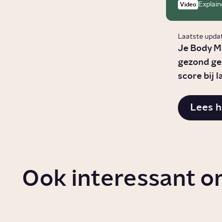
Explain
Video
Laatste updat
Je Body Ma
gezond gew
score bij l
Lees h
Ook interessant o
Hoe ontstaat
Wat i