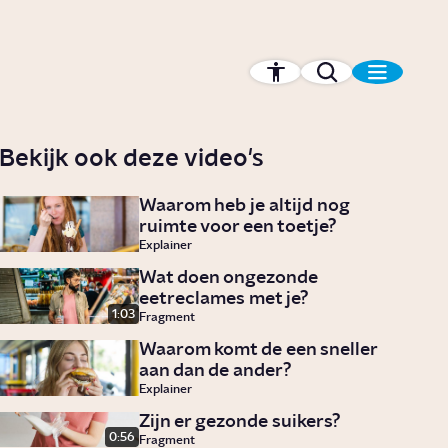
Bekijk ook deze video's
Waarom heb je altijd nog
ruimte voor een toetje?
Explainer
Wat doen ongezonde
eetreclames met je?
1:03
Fragment
Waarom komt de een sneller
aan dan de ander?
Explainer
Zijn er gezonde suikers?
0:56
Fragment