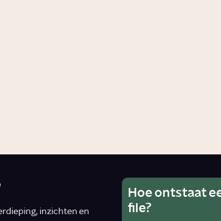
overgewicht?
ndheid
Artikel
Gezondheid
 vetten zijn goed
Wanneer wordt
e?
gezond eten
ongezond?
ng
Artikel
Voeding
?
Hoe ontstaat e
Wat is he
Ho
file?
van alcoh
rdieping, inzichten en
rad