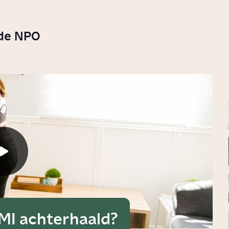
 de NPO
BMI achterhaald?