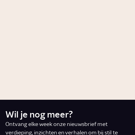
Hoe herken je een burn-out?
7:09
Video
Gezondheid
Wat doet stress met je?
Story
Gezondheid
Waarom zijn we zo snel
afgeleid?
Artikel
Werken
Wil je nog meer?
Ontvang elke week onze nieuwsbrief met
verdieping, inzichten en verhalen om bij stil te