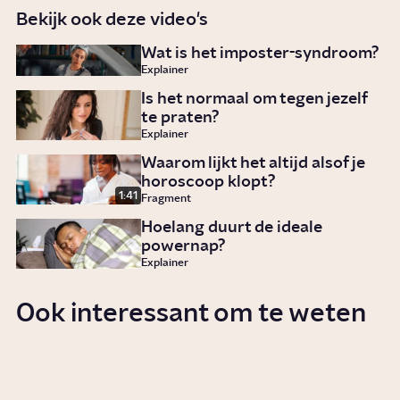
Bekijk ook deze video's
Wat is het imposter-syndroom?
Explainer
Is het normaal om tegen jezelf
te praten?
Explainer
Waarom lijkt het altijd alsof je
horoscoop klopt?
1:41
Fragment
Hoelang duurt de ideale
powernap?
Explainer
Ook interessant om te weten
Waarom hebben we last van
prestatiedruk?