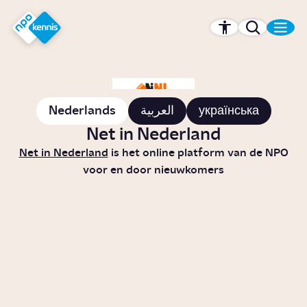
r hoofdinhoud
Hét kennisplatform van de NPO
Nederlands
العربية
українська
Net in Nederland
Net in Nederland
is het online platform van de NPO
voor en door nieuwkomers
Wat is Net in Nederland?
Story