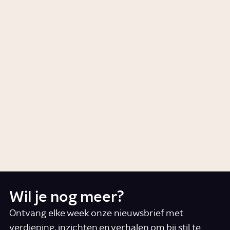
Wat is de Biblebelt?
Story
Welke complottheorieën zijn er
in het Midden-Oosten over
corona?
Story
Wil je nog meer?
Ontvang elke week onze nieuwsbrief met
verdieping, inzichten en verhalen om bij stil te