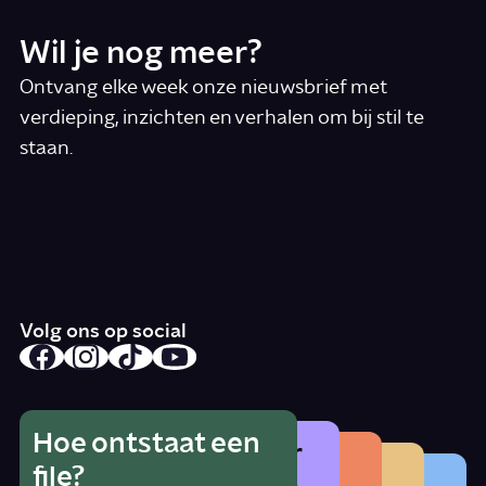
Wil je nog meer?
Ontvang elke week onze nieuwsbrief met
verdieping, inzichten en verhalen om bij stil te
staan.
*
E-mail
Ik accepteer de algemene voorwaarden
*
Schrijf je in
Volg ons op social
Hoe ontstaat een
Wat is het gevaar
Hoe herken je
Wat betekent
file?