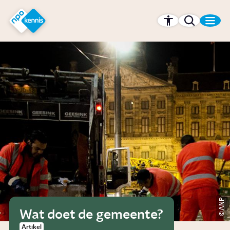
r hoofdinhoud
Hét kennisplatform van de NPO
ANP
Wat doet de gemeente?
Artikel