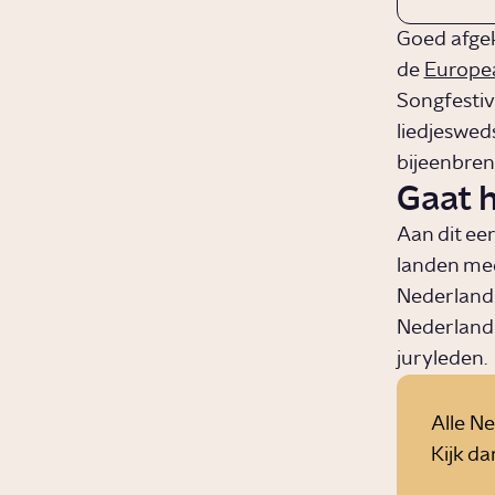
Goed afgek
de
Europe
Songfestiva
liedjeswed
bijeenbre
Gaat h
Aan dit ee
landen mee:
Nederland.
Nederland 
juryleden.
Alle N
Kijk d