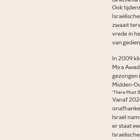
De winnende i
Ook tijden
Israëlisch
zwaait ter
vrede in h
van gedien
In 2009 kl
Mira Awad 
gezongen i
Midden-Oo
'There Must B
Vanaf 2024 
onafhanke
Israël nam
er staat e
Israëlisc