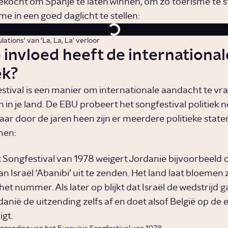
kocht om Spanje te laten winnen, om zo toerisme te s
ime in een goed daglicht te stellen:
ations' van 'La, La, La' verloor
invloed heeft de international
ek?
stival is een manier om internationale aandacht te vr
in je land. De EBU probeert het songfestival politiek n
ar door de jaren heen zijn er meerdere politieke stat
men:
t Songfestival van 1978 weigert Jordanië bijvoorbeeld 
Israël ‘Abanibi’ uit te zenden. Het land laat bloemen z
het nummer. Als later op blijkt dat Israël de wedstrijd 
anië de uitzending zelfs af en doet alsof België op de 
igt.