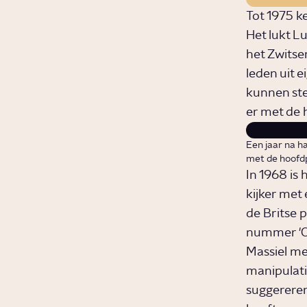
Tot 1975 k
Het lukt L
het Zwitse
leden uit 
kunnen ste
er met de 
Een jaar na h
met de hoofdpr
In 1968 is 
kijker met
de Britse p
nummer 'Co
Massiel met
manipulati
suggerere