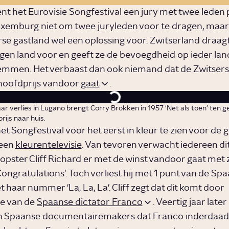
ent het Eurovisie Songfestival een jury met twee leden 
uxemburg niet om twee juryleden voor te dragen, maar
rse gastland wel een oplossing voor. Zwitserland draag
eigen land voor en geeft ze de bevoegdheid op ieder lan
mmen. Het verbaast dan ook niemand dat de Zwitserse
hoofdprijs vandoor
gaat
.
aar verlies in Lugano brengt Corry Brokken in 1957 'Net als toen' ten 
ijs naar huis.
het Songfestival voor het eerst in kleur te zien voor de 
 een
kleurentelevisie
. Van tevoren verwacht iedereen dit
opster Cliff Richard er met de winst vandoor gaat met z
ngratulations'. Toch verliest hij met 1 punt van de Sp
 haar nummer 'La, La, La'. Cliff zegt dat dit komt door
e van de
Spaanse dictator Franco
. Veertig jaar later
n Spaanse documentairemakers dat Franco inderdaad 