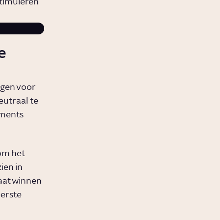
timuleren
e
agen voor
eutraal te
ements
om het
ien in
gaat winnen
eerste