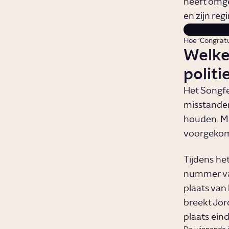
heeft omge
en zijn reg
Hoe 'Congratul
Welke 
politi
Het Songfe
misstanden 
houden. Ma
voorgeko
Tijdens he
nummer van 
plaats van 
breekt Jord
plaats eind