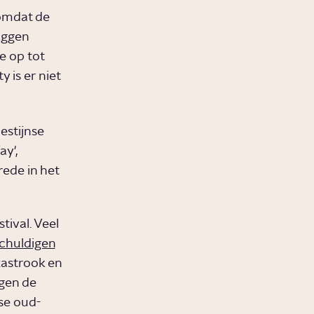
 omdat de
aggen
e op tot
 is er niet
estijnse
y',
rede in het
tival. Veel
chuldigen
zastrook en
egen de
rse oud-