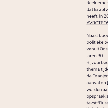
deelnemers
dat Israël
heeft. In 
AVROTRO
Naast bood
politieke 
vanuit Oos
jaren 90.
Bijvoorbee
thema tijd
de
Oranjer
aanval op
worden aan
opspraak a
tekst “Russ