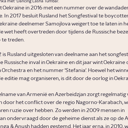
ka met 'Dancing Lasha Tumbai'.
nt Oekraïne in 2016 met een nummer over de wandaden
e. In 2017 besluit Rusland het Songfestival te boycott
ekraïne deelnemer Samojlova weigert toe te laten in he
de wet heeft overtreden door tijdens de Russische beze
 te treden.
 is Rusland uitgesloten van deelname aan het songfesti
 Russische inval in Oekraïne en dit jaar wint Oekraïne
 Orchestra en het nummer 'Stefania'. Hoewel het winn
 editie mag organiseren, is dit door de oorlog in Oekra
lname van Armenië en Azerbeidzjan zorgt regelmatig 
 door het conflict over de regio Nagorno-Karabach, w
jaren ruzie over hebben. Zo werden in 2009 mensen in
an ondervraagd door de geheime dienst als ze op de
Inga & Anush hadden gestemd. Het jaar erna, in 2010, 