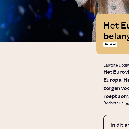
Het Eu
belan
Artikel
Laatste upda
Het Eurovi
Europa. He
zorgen vo
roept soms
Redacteur:
Te
In dit a