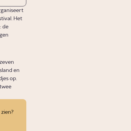
rganiseert
tival. Het
: de
ogen
 zeven
tsland en
jes op.
 twee
 zien?