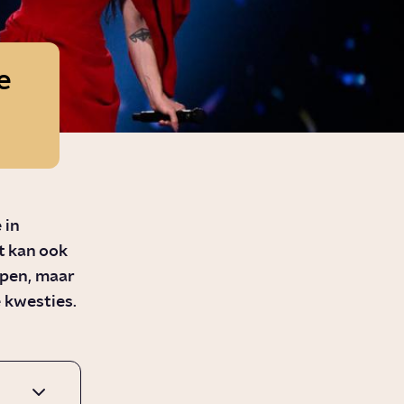
e
 in
t kan ook
ppen, maar
 kwesties.