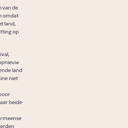
 van de
en omdat
t land,
tting op
val,
 opnieuw
ende land
ïne niet
voor
aar beide
 Armeense
werden