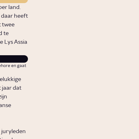
per land.
 daar heeft
t twee
d te
 Lys Assia
gehore en gaat
gelukkige
 jaar dat
ijn
aanse
juryleden