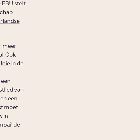
 EBU stelt
schap
rlandse
.
er meer
l. Ook
Unie
in de
 een
stlied van
 en een
st moet
 in
mbai’ de