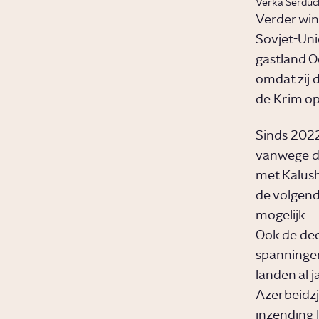
Verka Serduch
Verder wi
Sovjet-Uni
gastland O
omdat zij 
de Krim op
Sinds 2022
vanwege de
met Kalush
de volgende
mogelijk.
Ook de dee
spanningen
landen al 
Azerbeidzj
inzending 