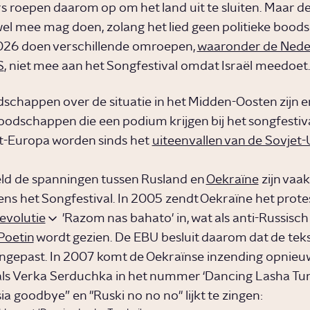
 roepen daarom op om het land uit te sluiten. Maar de
 wel mee mag doen, zolang het lied geen politieke bood
2026 doen verschillende omroepen,
waaronder de Nede
S
, niet mee aan het Songfestival omdat Israël meedoet
schappen over de situatie in het Midden-Oosten zijn 
boodschappen die een podium krijgen bij het songfestiva
t-Europa worden sinds het
uiteenvallen van de Sovjet-
ld de spanningen tussen Rusland en
Oekraïne
zijn vaak
ens het Songfestival. In 2005 zendt Oekraïne het prote
evolutie
'Razom nas bahato' in, wat als anti-Russisch
Poetin
wordt gezien. De EBU besluit daarom dat de tek
gepast. In 2007 komt de Oekraïnse inzending opnieuw
ls Verka Serduchka in het nummer ‘Dancing Lasha Tu
ia goodbye” en "Ruski no no no" lijkt te zingen: