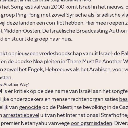
nzending van het Eurovisie Songfestival van 1978.
s het Songfestival van 2000 komt
Israël
in het nieuws,
e groep Ping Pong met zowel Syrische als Israëlische vl
wijl deze landen een conflict hebben. Hiermee roepen z
et Midden-Oosten. De Israëlische Broadcasting Authority
d en stuurt de groep naar
huis.
inkt opnieuw een vredesboodschap vanuit Israël: de Pal
en de Joodse Noa pleiten in 'There Must Be Another Wa
n zowel het Engels, Hebreeuws als het Arabisch, voor v
sten.
e Another Way'.
is er kritiek op de deelname van Israël aan het songfes
lijke onderzoekers en mensenrechtenorganisaties
bes
elijk van
genocide
op de Palestijnse bevolking in de Ga
en
arrestatiebevel
uit van het Internationaal Strafhof t
he premier Netanyahu vanwege
oorlogsmisdaden
. Dive