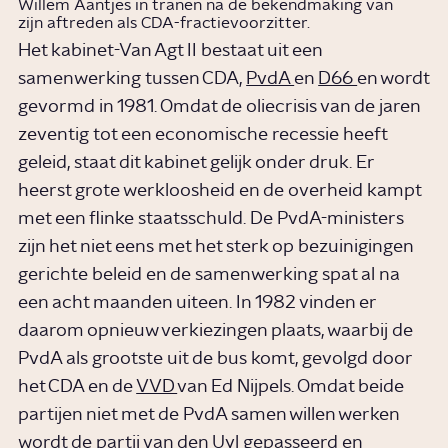
Willem Aantjes in tranen na de bekendmaking van
zijn aftreden als CDA-fractievoorzitter.
Het kabinet-Van Agt II bestaat uit een
samenwerking tussen CDA,
PvdA
en
D66
en wordt
gevormd in 1981. Omdat de oliecrisis van de jaren
zeventig tot een economische recessie heeft
geleid, staat dit kabinet gelijk onder druk. Er
heerst grote werkloosheid en de overheid kampt
met een flinke staatsschuld. De PvdA-ministers
zijn het niet eens met het sterk op bezuinigingen
gerichte beleid en de samenwerking spat al na
een acht maanden uiteen. In 1982 vinden er
daarom opnieuw verkiezingen plaats, waarbij de
PvdA als grootste uit de bus komt, gevolgd door
het CDA en de
VVD
van Ed Nijpels. Omdat beide
partijen niet met de PvdA samen willen werken
wordt de partij van den Uyl gepasseerd en