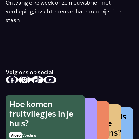
Ontvang elke week onze nieuwsbrief met
verdieping, inzichten en verhalen om bij stil te
staan.
*
E-mail
Ik accepteer de algemene voorwaarden
*
Schrijf je in
Volg ons op social
Hoe komen
Wat zijn de
Wie is Karl
Wat kunnen
fruitvliegjes in je
Wat gebeurt er als
gevolgen van
Popper?
criminelen met je
huis?
je arm of been
bodemdaling?
persoonsgegevens?
2:42
Video
Wetenschap
slaapt?
1:57
Video
Voeding
Story
Wetenschap