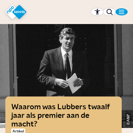
r hoofdinhoud
Hét kennisplatform van de NPO
Waarom was Lubbers twaalf
jaar als premier aan de
ANP
macht?
Artikel