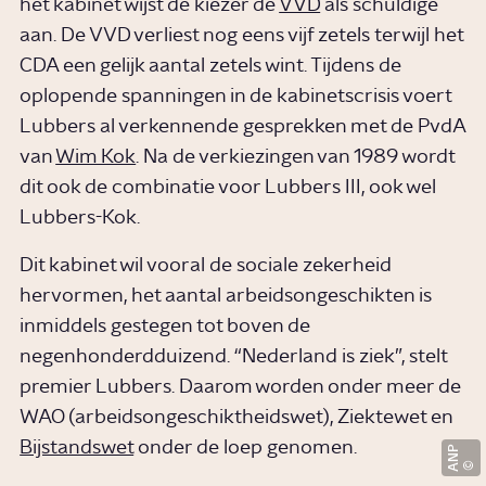
het kabinet wijst de kiezer de
VVD
als schuldige
aan. De VVD verliest nog eens vijf zetels terwijl het
CDA een gelijk aantal zetels wint. Tijdens de
oplopende spanningen in de kabinetscrisis voert
Lubbers al verkennende gesprekken met de PvdA
van
Wim Kok
. Na de verkiezingen van 1989 wordt
dit ook de combinatie voor Lubbers III, ook wel
Lubbers-Kok.
Dit kabinet wil vooral de sociale zekerheid
hervormen, het aantal arbeidsongeschikten is
inmiddels gestegen tot boven de
negenhonderdduizend. “Nederland is ziek”, stelt
premier Lubbers. Daarom worden onder meer de
WAO (arbeidsongeschiktheidswet), Ziektewet en
Bijstandswet
onder de loep genomen.
ANP