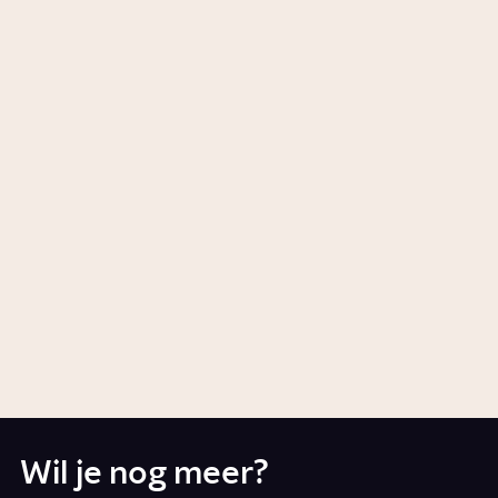
Story
Geschiedenis
Wie was Wim Kok?
Artikel
Politiek
Wat doet het UAF?
Story
Wat is de VVD?
Artikel
Politiek
Wil je nog meer?