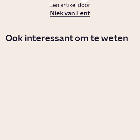
Een artikel door
Niek van Lent
Ook interessant om te weten
Hoeveel macht heeft de
minister-president?
Artikel
Politiek
Hoe werkt een formatie?
Story
Politiek
Wie was Dries van Agt?
Artikel
Politiek