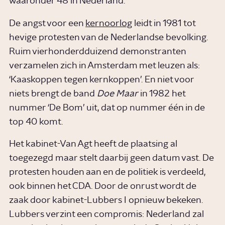
waaronder 48 in Nederland.
De angst voor een
kernoorlog
leidt in 1981 tot
hevige protesten van de Nederlandse bevolking.
Ruim vierhonderdduizend demonstranten
verzamelen zich in Amsterdam met leuzen als:
‘Kaaskoppen tegen kernkoppen’. En niet voor
niets brengt de band
Doe Maar
in 1982 het
nummer ‘De Bom’ uit, dat op nummer één in de
top 40 komt.
Het kabinet-Van Agt heeft de plaatsing al
toegezegd maar stelt daarbij geen datum vast. De
protesten houden aan en de politiek is verdeeld,
ook binnen het CDA. Door de onrust wordt de
zaak door kabinet-Lubbers I opnieuw bekeken.
Lubbers verzint een compromis: Nederland zal