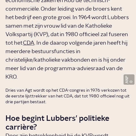
economische zaken en Rob de technisch-
commerciële. Onder leiding van de broers kent
het bedrijf een grote groei. In 1964 wordt Lubbers
samen met zijn vrouw lid van de Katholieke
Volkspartij (KVP), dat in 1980 officieel zal fuseren
tot het
CDA
. In de daarop volgende jaren heeft hij
meerdere bestuursfuncties in
christelijke/katholieke vakbonden en is hij onder
meer lid van de programma-adviesraad van de
KRO.
ANP
Dries van Agt wordt op het CDA-congres in 1976 verkozen tot
de eerste lijsttrekker van het CDA, dat tot 1980 officieel nog uit
drie partijen bestaat.
Hoe begint Lubbers’ politieke
carrière?
Door zijn betrokkenheid bij de KVP wordt