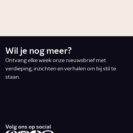
Hoe werkt je biologische klok?
Story
Wetenschap
Wil je nog meer?
Ontvang elke week onze nieuwsbrief met
verdieping, inzichten en verhalen om bij stil te
staan.
*
E-mail
Ik accepteer de algemene voorwaarden
*
Schrijf je in
Volg ons op social