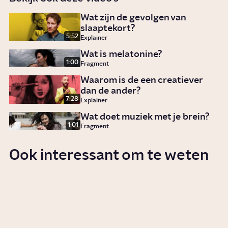
Wat zijn de gevolgen van
slaaptekort?
5:52
Explainer
Wat is melatonine?
1:00
Fragment
Waarom is de een creatiever
dan de ander?
7:28
Explainer
Wat doet muziek met je brein?
1:01
Fragment
Ook interessant om te weten
Wat zijn de gevolgen van
slaaptekort?
Story
Gezondheid