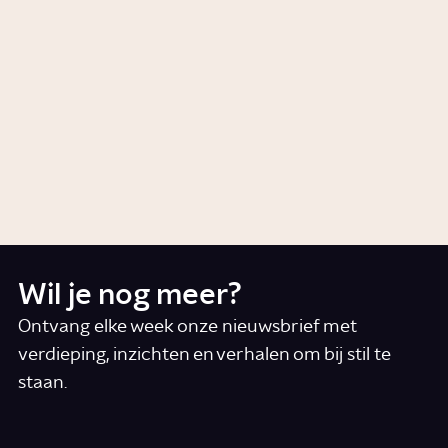
racisme: de Surinaamse
migratie naar Nederland
Artikel
Geschiedenis
Wat is racisme?
Story
Samenleving
Wil je nog meer?
Ontvang elke week onze nieuwsbrief met
verdieping, inzichten en verhalen om bij stil te
staan.
*
E-mail