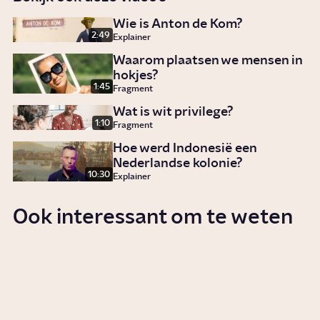
Wie is Anton de Kom?
2:49
Explainer
Waarom plaatsen we mensen in
hokjes?
1:45
Fragment
Wat is wit privilege?
1:10
Fragment
Hoe werd Indonesië een
Nederlandse kolonie?
10:30
Explainer
Ook interessant om te weten
Hoe kwamen Surinaamse
marrons in verzet tegen
slavernij?