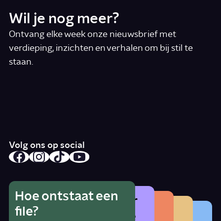
Wil je nog meer?
Ontvang elke week onze nieuwsbrief met
verdieping, inzichten en verhalen om bij stil te
staan.
*
E-mail
Ik accepteer de algemene voorwaarden
*
Schrijf je in
Volg ons op social
Hoe ontstaat een
Wat is het gevaar
Hoe herken je
Wat betekent
file?
Waarom zat er
van alcohol als je