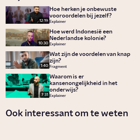
Hoe herken je onbewuste
vooroordelen bij jezelf?
12:19
Explainer
Hoe werd Indonesië een
Nederlandse kolonie?
10:30
Explainer
Wat zijn de voordelen van knap
zijn?
1:40
Fragment
Waarom is er
kansenongelijkheid in het
onderwijs?
7:31
Explainer
Ook interessant om te weten
Wat is racisme?