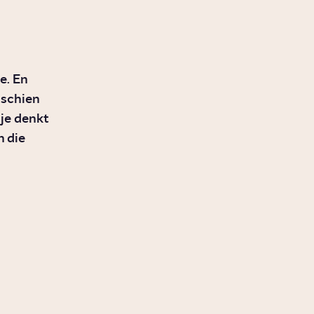
e. En
sschien
 je denkt
n die