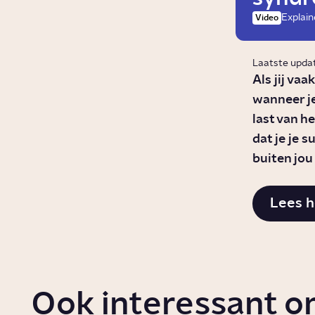
Explain
Video
Laatste upda
Als jij vaa
wanneer je
last van h
dat je je 
buiten jou 
Lees h
Ook interessant o