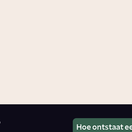
oet stress met
Hoe bewust ben ji
van je vooroorde
dheid
Artikel
Samenleving
?
Hoe ontstaat e
Wat is he