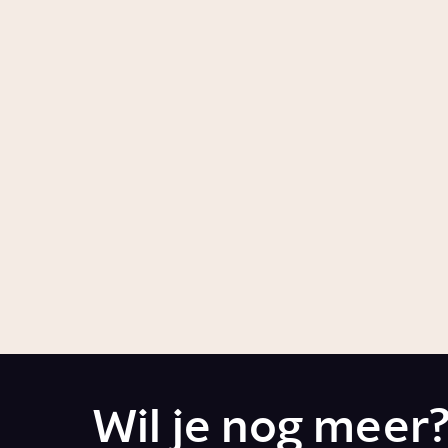
Waarom zijn
Wat d
rolmodellen nodig?
je?
Story
Samenleving
Story
Gezon
Worden we steeds
slimmer?
1:25
Video
Samenleving
Wil je nog meer