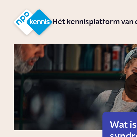
r hoofdinhoud
Hét kennisplatform van
Wat is
synd