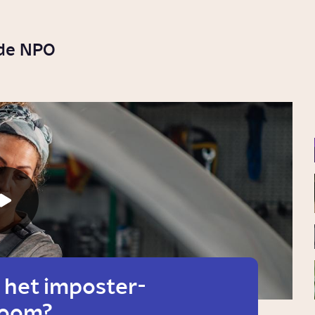
 de NPO
 het imposter-
room?