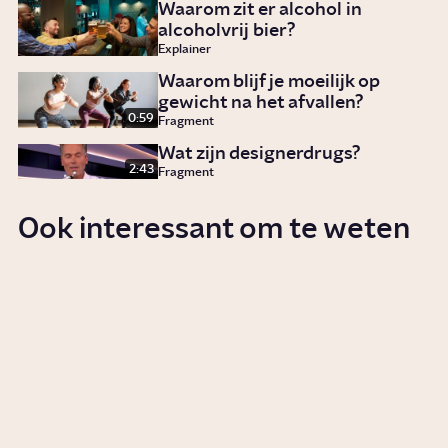
Waarom zit er alcohol in
alcoholvrij bier?
Explainer
Waarom blijf je moeilijk op
gewicht na het afvallen?
0:59
Fragment
Wat zijn designerdrugs?
2:43
Fragment
Ook interessant om te weten
Wat doet een maand geen
alcohol met je lichaam?
Story
Gezondheid
Wat doet alcohol met je?
Story
Gezondheid