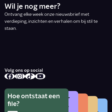
Wil je nog meer?
Ontvang elke week onze nieuwsbrief met
verdieping, inzichten en verhalen om bij stil te
staan.
*
E-mail
Ik accepteer de algemene voorwaarden
*
Schrijf je in
Volg ons op social
Hoe ontstaat een
Wat is het gevaar
Hoe herken je
Wat betekent
file?
Waarom zat er
van alcohol als je
radicalisering?
lhbtqia+?