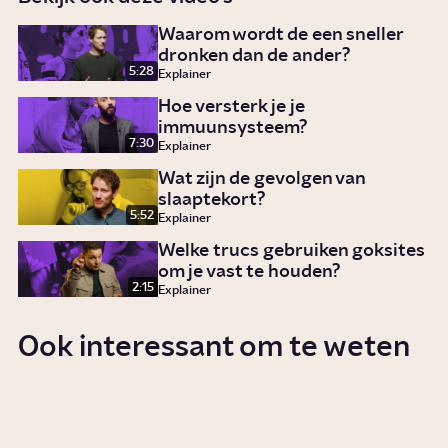
Waarom wordt de een sneller
dronken dan de ander?
5:28
Explainer
Hoe versterk je je
immuunsysteem?
7:30
Explainer
Wat zijn de gevolgen van
slaaptekort?
5:52
Explainer
Welke trucs gebruiken goksites
om je vast te houden?
2:15
Explainer
Ook interessant om te weten
Wat doet alcohol met je?
Story
Gezondheid