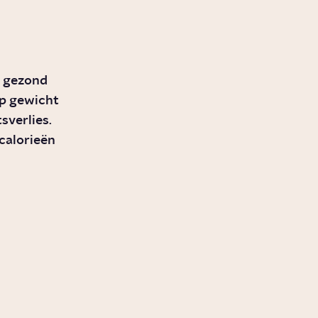
n gezond
op gewicht
sverlies.
 calorieën