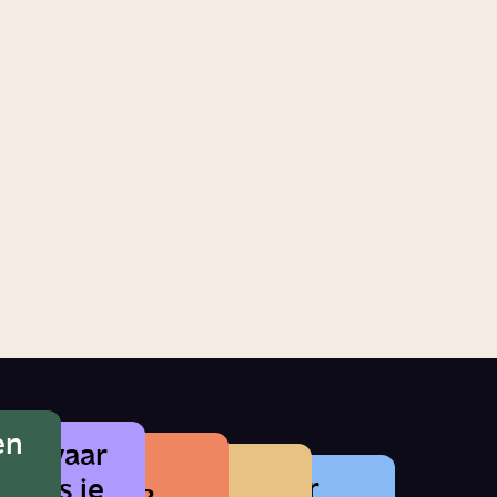
iëten
Wat doet stress met
je?
Story
Gezondheid
en
t gevaar
e herken je
Wat betekent
Waarom zat er
ol als je