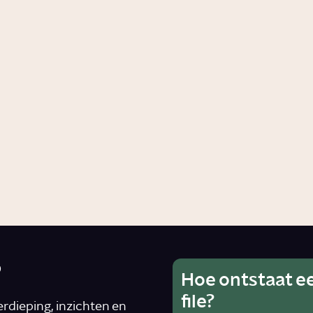
ijn de gevolgen
Waarom heeft d
besitas?
geen zin?
dheid
Artikel
Voeding
m is beweging
angrijk?
dheid
?
Hoe ontstaat e
Wat is he
Ho
file?
van alcoh
rdieping, inzichten en