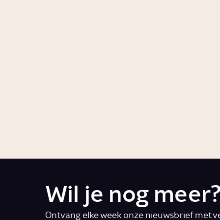
Hoeveel uur slaap heb
Wat z
je nodig?
van o
Story
Gezondheid
Story
Gezon
Hoe ontstaat
Waaro
overgewicht?
zo bel
Story
Gezondheid
Story
Gezon
Wil je nog meer
Ontvang elke week onze nieuwsbrief met ve