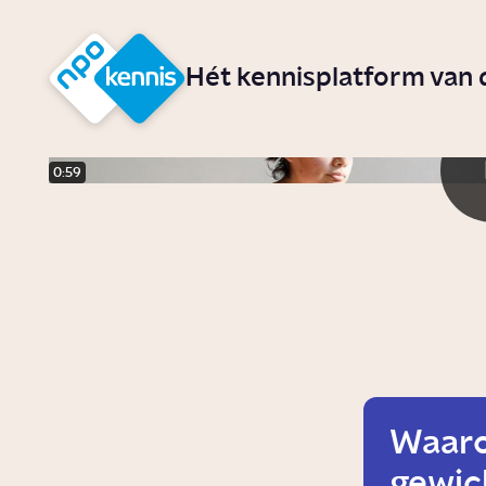
r hoofdinhoud
Hét kennisplatform van
0:59
Waarom
gewich