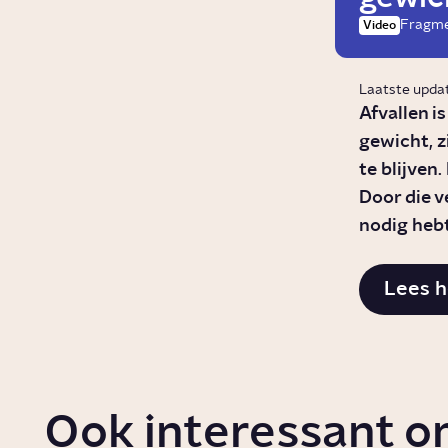
Fragm
Video
Laatste updat
Afvallen i
gewicht, z
te blijven
Door die v
nodig hebt
Lees h
Ook interessant o