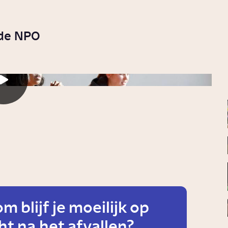
 de NPO
 blijf je moeilijk op
t na het afvallen?