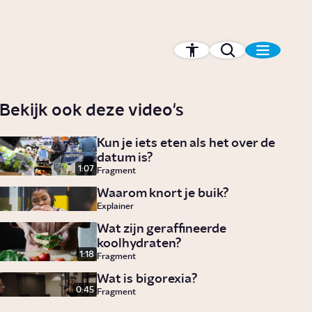
Bekijk ook deze video's
Kun je iets eten als het over de
datum is?
1:07
Fragment
Waarom knort je buik?
Explainer
Wat zijn geraffineerde
koolhydraten?
1:18
Fragment
Wat is bigorexia?
0:45
Fragment