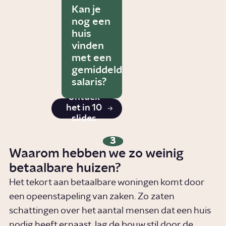
Kan je
nog een
huis
vinden
met een
gemiddeld
salaris?
Ontdek
het in 10
slides
3
Waarom hebben we zo weinig
betaalbare huizen?
Het tekort aan betaalbare woningen komt door
een opeenstapeling van zaken. Zo zaten
schattingen over het aantal mensen dat een huis
nodig heeft ernaast, lag de bouw stil door de