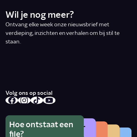
Wil je nog meer?
Ontvang elke week onze nieuwsbrief met
verdieping, inzichten en verhalen om bij stil te
staan.
*
E-mail
Ik accepteer de algemene voorwaarden
*
Schrijf je in
Volg ons op social
Hoe ontstaat een
Wat is het gevaar
Hoe herken je
Wat betekent
file?