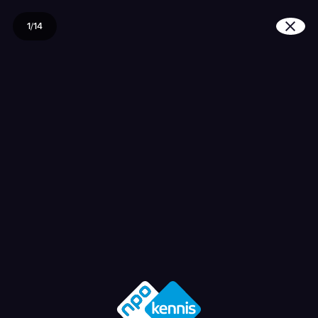
1/14
Waarom hebben we zo w