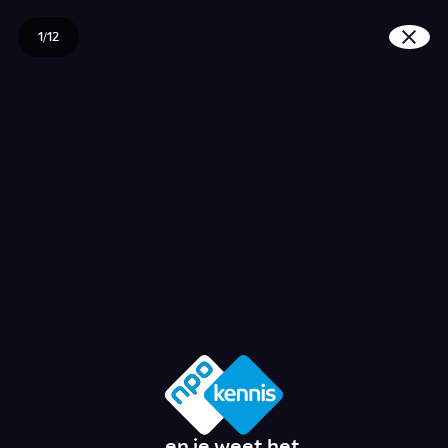
1/12
Wat is Hemelvaart?
... en je weet het