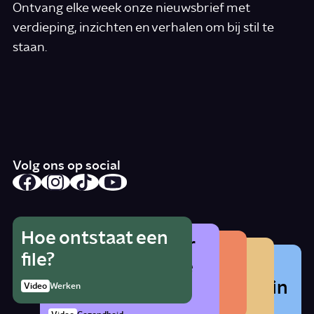
Ontvang elke week onze nieuwsbrief met
verdieping, inzichten en verhalen om bij stil te
staan.
*
E-mail
Ik accepteer de algemene voorwaarden
*
Schrijf je in
Volg ons op social
Hoe ontstaat een
Wat is het gevaar
Hoe herken je
Wat betekent
file?
Waarom zat er
van alcohol als je
radicalisering?
lhbtqia+?
vroeger cocaïne in
zwanger bent?
1:21
Video
Werken
Artikel
Samenleving
cola?
Story
Samenleving