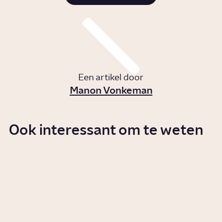
Een artikel door
Manon Vonkeman
Ook interessant om te weten
Waarom is oranje de kleur van
Nederland?
Story
Geschiedenis
Hoe wordt Willem I koning van