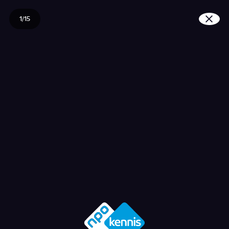
1/15
Waarom is oranje de kl