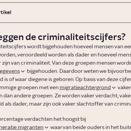
rtikel
ggen de criminaliteitscijfers?
liteitscijfers wordt bijgehouden hoeveel mensen van een
orden, veroordeeld worden als dader en hoeveel men
r zijn van criminaliteit. Van deze groepen mensen word
egevens
bijgehouden. Daardoor weten we bijvoorbe
is of waar diegene is geboren. Op basis van deze cijfer
sommige groepen met een
migratieachtergrond
vaker
dan andere groepen. Ze worden vaker verdacht, vake
 als dader, maar zijn ook vaker slachtoffer van crimina
percentage verdachten het hoogst bij
neratie migranten
waarvan beide ouders in het buit