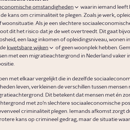
leconomische omstandigheden
waarin iemand leeft
de kans om criminaliteit te plegen. Zoals je werk, oplei
 woonsituatie. Als je een slechtere sociaaleconomische
oot dit het risico dat je de wet overtreedt. Dit gaat bij
sheid, een laag inkomen of opleidingsniveau, wonen i
mde
kwetsbare wijken
of geen woonplek hebben. Gem
en met een migratieachtergrond in Nederland vaker in
ositie.
epen met elkaar vergelijkt die in dezelfde sociaalecono
eden leven, verkleinen de verschillen tussen mensen 
ratieachtergrond. Dit betekent dat mensen met én zo
htergrond met zo’n slechtere sociaaleconomische posi
venveel criminaliteit plegen. Iemands afkomst zorgt d
rotere kans op crimineel gedrag, maar de situatie waar