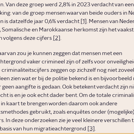
jn. Van deze groep werd 2,8% in 2023 verdacht van een 
ijking: van de groep mensen waarvan beide ouders in 
n is datzelfde jaar 0,6% verdacht
[1]
. Mensen van Neder
, Somalische en Marokkaanse herkomst zijn het vaakst
 volgens deze cijfers
[2]
.
aarvan zou je kunnen zeggen dat mensen met een
htergrond vaker crimineel zijn of zelfs voor onveilighe
criminaliteitscijfers zeggen op zichzelf nog niet zoveel
leen zien wat er bij de politie bekend is en bijvoorbeeld
 geen aangifte is gedaan. Ook betekent verdacht zijn n
echt is en je ook echt dader bent. Om de totale criminalit
in kaart te brengen worden daarom ook andere
methodes gebruikt, zoals enquêtes onder (mogelijke)
s. In deze onderzoeken zie je veel kleinere verschillen 
basis van hun migratieachtergrond
[3]
.