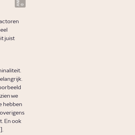
ANP
actoren
veel
 juist
inaliteit.
elangrijk.
voorbeeld
zien we
ie hebben
 overigens
gt. En ook
]
.