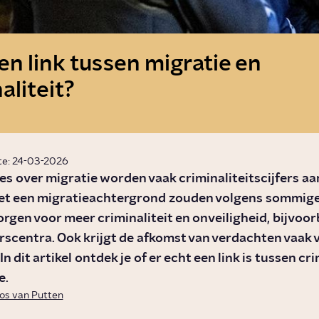
een link tussen migratie en
aliteit?
te: 24-03-2026
ies over migratie worden vaak criminaliteitscijfers a
t een migratieachtergrond zouden volgens sommig
orgen voor meer criminaliteit en onveiligheid, bijvoo
rscentra. Ook krijgt de afkomst van verdachten vaak 
n dit artikel ontdek je of er echt een link is tussen cri
e.
os van Putten