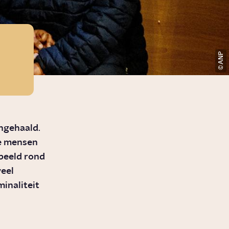
ANP
angehaald.
e mensen
rbeeld rond
veel
minaliteit