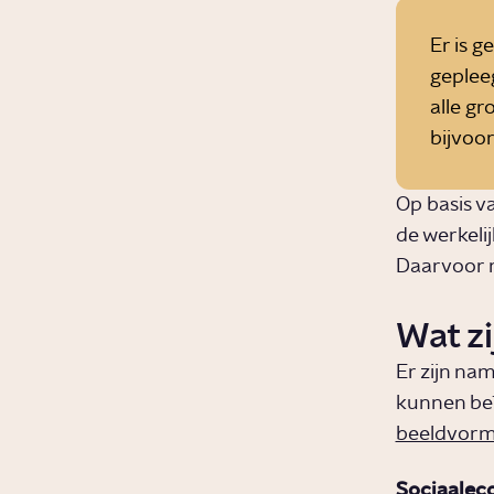
Er is g
geplee
alle gr
bijvoor
Op basis v
de werkeli
Daarvoor 
Wat zi
Er zijn nam
kunnen beï
beeldvorm
Sociaalec