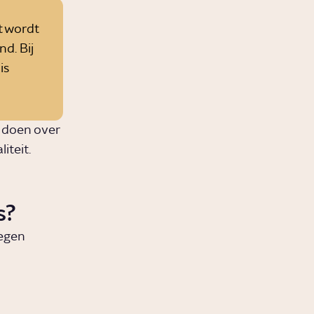
st wordt
d. Bij
is
 doen over
iteit.
s?
legen