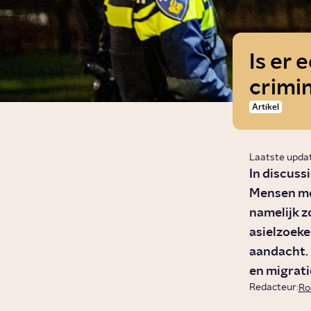
Is er 
crimin
Artikel
Laatste upda
In discuss
Mensen me
namelijk z
asielzoeke
aandacht. I
en migrati
Redacteur:
Ro