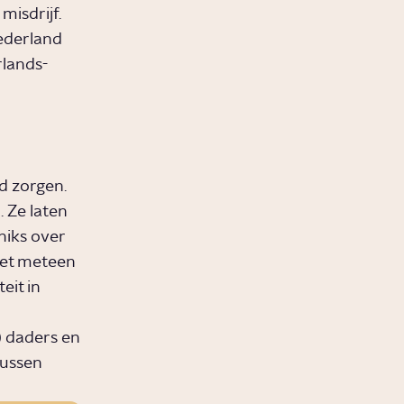
misdrijf.
Nederland
lands-
id zorgen.
. Ze laten
 niks over
iet meteen
eit in
 daders en
tussen