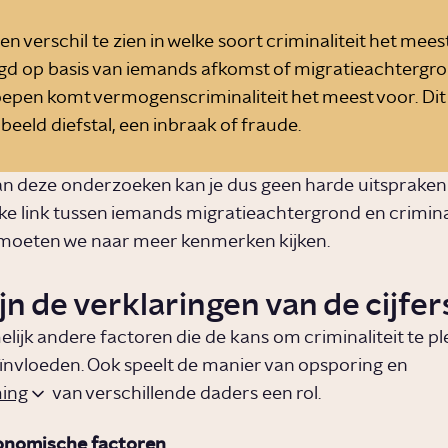
een verschil te zien in welke soort criminaliteit het mee
gd op basis van iemands afkomst of migratieachtergron
oepen komt vermogenscriminaliteit het meest voor. Dit 
beeld diefstal, een inbraak of fraude.
an deze onderzoeken kan je dus geen harde uitspraken
jke link tussen iemands migratieachtergrond en criminal
moeten we naar meer kenmerken kijken.
jn de verklaringen van de cijfer
elijk andere factoren die de kans om criminaliteit te p
nvloeden. Ook speelt de manier van opsporing en
ing
van verschillende daders een rol.
onomische factoren