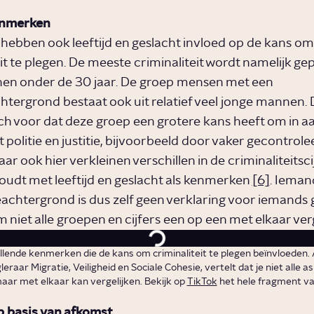
enmerken
hebben ook leeftijd en geslacht invloed op de kans om
it te plegen. De meeste criminaliteit wordt namelijk ge
en onder de 30 jaar. De groep mensen met een
htergrond bestaat ook uit relatief veel jonge mannen. D
h voor dat deze groep een grotere kans heeft om in a
politie en justitie, bijvoorbeeld door vaker gecontrole
r ook hier verkleinen verschillen in de criminaliteitscij
oudt met leeftijd en geslacht als kenmerken
[6]
. Ieman
eachtergrond is dus zelf geen verklaring voor iemands 
 niet alle groepen en cijfers een op een met elkaar ver
hillende kenmerken die de kans om criminaliteit te plegen beïnvloeden. 
eraar Migratie, Veiligheid en Sociale Cohesie, vertelt dat je niet alle 
ar met elkaar kan vergelijken. Bekijk op
TikTok
het hele fragment v
p basis van afkomst