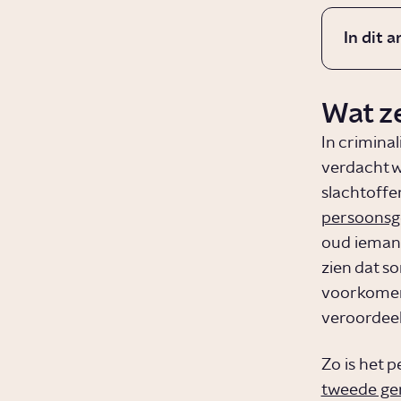
In dit a
Wat ze
In crimina
verdacht w
slachtoffe
persoonsg
oud iemand 
zien dat 
voorkomen 
veroordeeld
Zo is het 
tweede ge