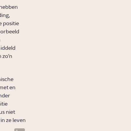
 hebben
ding,
 positie
voorbeeld
n
iddeld
 zo’n
mische
met en
nder
tie
us niet
in ze leven