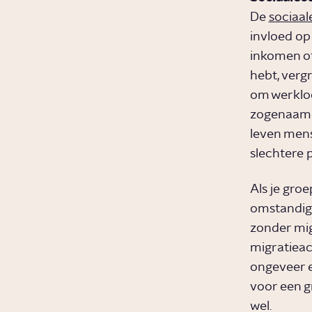
De
sociaa
invloed op 
inkomen of
hebt, vergr
om werkloo
zogenaa
leven mens
slechtere p
Als je gro
omstandigh
zonder mig
migratieac
ongeveer e
voor een g
wel.