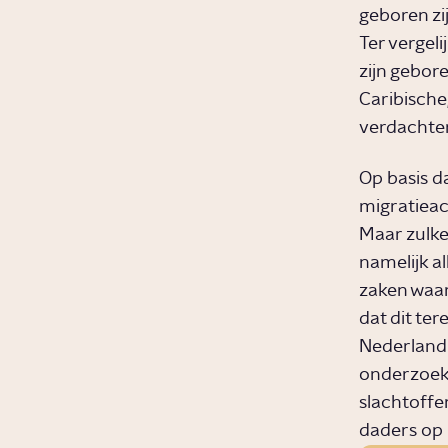
geboren zi
Ter vergel
zijn gebore
Caribische
verdachten
Op basis d
migratieac
Maar zulke 
namelijk al
zaken waar
dat dit ter
Nederland 
onderzoeks
slachtoffer
daders op 