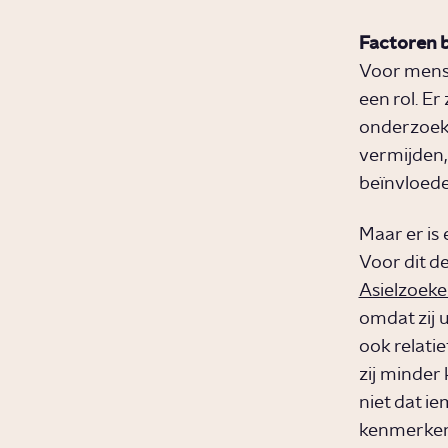
Factoren b
Voor mens
een rol. E
onderzoeken
vermijden,
beïnvloede
Maar er is 
Voor dit de
Asielzoeke
omdat zij 
ook relati
zij minder
niet dat ie
kenmerken 