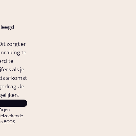
pleegd
it zorgt er
anraking te
erd te
fers als je
ds afkomst
gedrag. Je
gelijken:
Arjen
asielzoekende
an BOOS