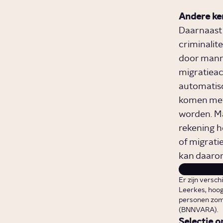
Andere k
Daarnaast 
criminalite
door mann
migratieac
automatisc
komen met 
worden. Maa
rekening h
of migrati
kan daarom
Er zijn versc
Leerkes, hoogl
personen zoma
(BNNVARA).
Selectie o