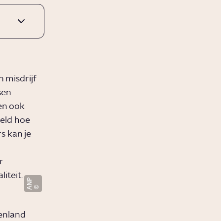
 misdrijf
sen
en ook
eld hoe
s kan je
r
liteit.
ANP
enland