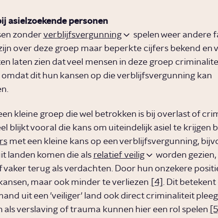
ij asielzoekende personen
en zonder
verblijfsvergunning
spelen weer andere f
r zijn over deze groep maar beperkte cijfers bekend en 
 laten zien dat veel mensen in deze groep criminaliteit
 omdat dit hun kansen op die verblijfsvergunning kan
n.
een kleine groep die wel betrokken is bij overlast of crim
el blijkt vooral die kans om uiteindelijk asiel te krijgen b
rs
met een kleine kans op een verblijfsvergunning, bij
uit landen komen die als
relatief veilig
worden gezien, 
ef vaker terug als verdachten. Door hun onzekere posit
 kansen, maar ook minder te verliezen
[4]
. Dit betekent
mand uit een 'veiliger' land ook direct criminaliteit plee
als verslaving of trauma kunnen hier een rol spelen
[5