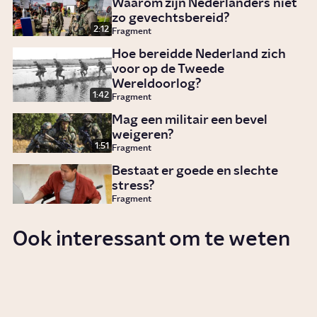
Waarom zijn Nederlanders niet
zo gevechtsbereid?
2:12
Fragment
Hoe bereidde Nederland zich
voor op de Tweede
Wereldoorlog?
1:42
Fragment
Mag een militair een bevel
weigeren?
1:51
Fragment
Bestaat er goede en slechte
stress?
Fragment
Ook interessant om te weten
Hoe kwetsbaar is Nederland
voor een oorlog?