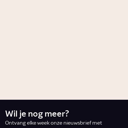
Wat is de Holocaust?
Artikel
Geschiedenis
Hoe ontstaat een bosbrand?
Story
Wetenschap
Wat is milieucriminaliteit?
Story
Samenleving
Wil je nog meer?
Ontvang elke week onze nieuwsbrief met