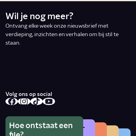
Wil je nog meer?
Ontvang elke week onze nieuwsbrief met
verdieping, inzichten en verhalen om bij stil te
staan.
*
E-mail
Ik accepteer de algemene voorwaarden
*
Schrijf je in
Volg ons op social
Hoe ontstaat een
Wat is het gevaar
Hoe herken je
Wat betekent
file?