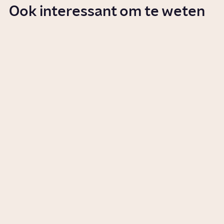
Ook interessant om te weten
Wat maakt CRISPR zo
revolutionair?
Artikel
Wetenschap
Hoe is de mens ontstaan?
Story
Wetenschap
Welke informatie kun je uit
bloed halen?
Story
Gezondheid
Hoe maken enzymen van ons