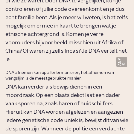
of wie ze waren. Door DNA te vergelijken, kun je
controleren of jullie code overeenkomt en je dus
echt familie bent. Als je meer wil weten, is het zelfs
mogelijk om ermee in kaart te brengen wat je
etnische achtergrond is. Komen je verre
voorouders bijvoorbeeld misschien uit Afrika of
China? Of waren zij zelfs Inca’s? Je DNA vertelt het
je.
ANP
DNA afnemen kan op allerlei manieren, het afnemen van
wangslijm is de meestgebruikte manier.
DNA kan verder als bewijs dienen in een
moordzaak. Op een plaats delict laat een dader
vaak sporen na, zoals haren of huidschilfers.
Hieruit kan DNA worden afgelezen en aangezien
iedere genetische code uniek is, bewijst dit van wie
de sporen zijn. Wanneer de politie een verdachte