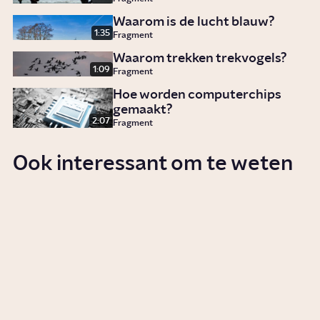
Waarom is de lucht blauw?
1:35
Fragment
Waarom trekken trekvogels?
1:09
Fragment
Hoe worden computerchips
gemaakt?
2:07
Fragment
Ook interessant om te weten
Waarom is spelen zo goed voor
je?
Story
Vrije tijd
Hoe werken zonnepanelen?
Story
Tech