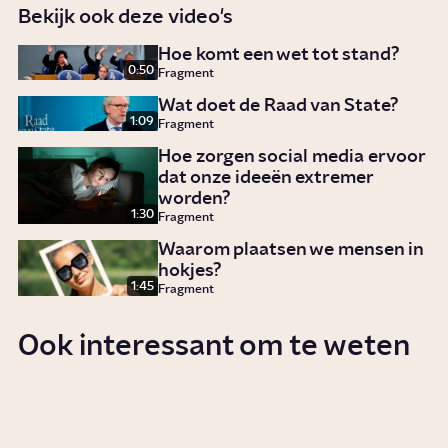
Bekijk ook deze video's
Hoe komt een wet tot stand?
0:50
Fragment
Wat doet de Raad van State?
1:09
Fragment
Hoe zorgen social media ervoor
dat onze ideeën extremer
worden?
1:30
Fragment
Waarom plaatsen we mensen in
hokjes?
1:45
Fragment
Ook interessant om te weten
Wat is een asielzoeker?
Serie
Politiek