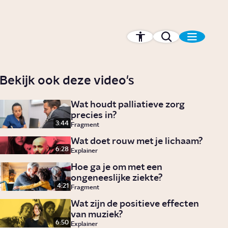
Bekijk ook deze video's
Wat houdt palliatieve zorg
precies in?
3:44
Fragment
Wat doet rouw met je lichaam?
6:28
Explainer
Hoe ga je om met een
ongeneeslijke ziekte?
4:21
Fragment
Wat zijn de positieve effecten
van muziek?
6:50
Explainer