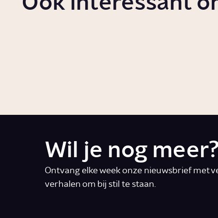
Ook interessant o
Waarom heb je
Wat i
aanraking nodig?
Story
Relati
Story
Relaties
Wil je nog meer
Ontvang elke week onze nieuwsbrief met ve
verhalen om bij stil te staan.
E-mail
*