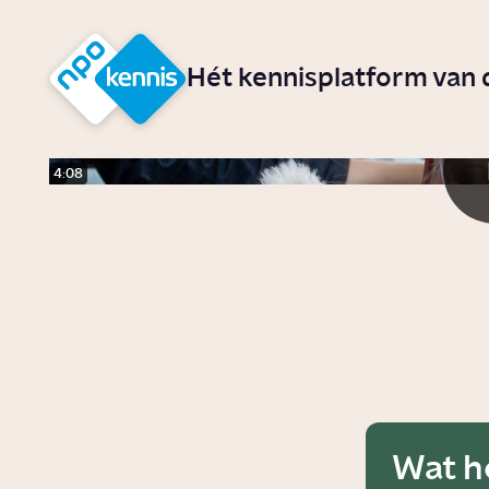
r hoofdinhoud
Hét kennisplatform van
4:08
Wat h