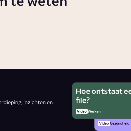
m te weten
s mantelzorg?
Wanneer kom je 
aanmerking voo
es
euthanasie?
Story
Gezondheid
?
Hoe ontstaat e
Wat is he
Ho
file?
van alcoh
rdieping, inzichten en
rad
zwanger 
Video
Werken
Artike
Video
Gezondheid