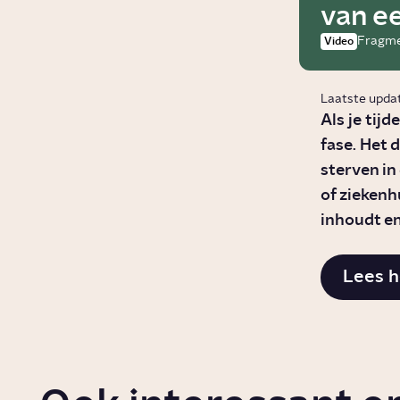
van ee
Fragm
Video
Laatste upda
Als je tijd
fase. Het 
sterven in
of ziekenh
inhoudt en
Lees h