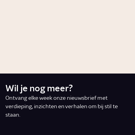
af?
Story
Wonen
Is het periodiek systeem
compleet?
Artikel
Wil je nog meer?
Ontvang elke week onze nieuwsbrief met
verdieping, inzichten en verhalen om bij stil te
staan.
*
E-mail