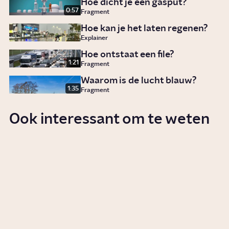
Hoe dicht je een gasput?
0:57
Fragment
Hoe kan je het laten regenen?
Explainer
Hoe ontstaat een file?
1:21
Fragment
Waarom is de lucht blauw?
1:35
Fragment
Ook interessant om te weten
Hoe maak je waterstof?
Story
Wetenschap
Is waterstof het nieuwe
aardgas?