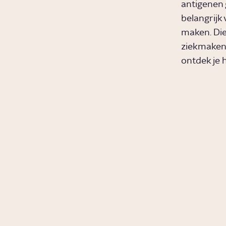
antigenen 
belangrijk
maken. Die
ziekmakend
ontdek je h