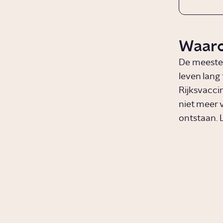
Waaro
De meeste 
leven lang
Rijksvacci
niet meer v
ontstaan. 