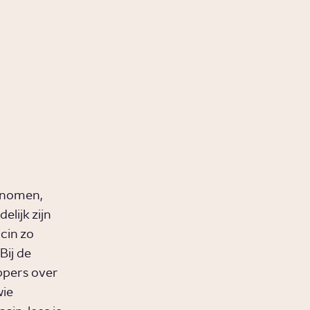
enomen,
elijk zijn
ccin zo
Bij de
ppers over
wie