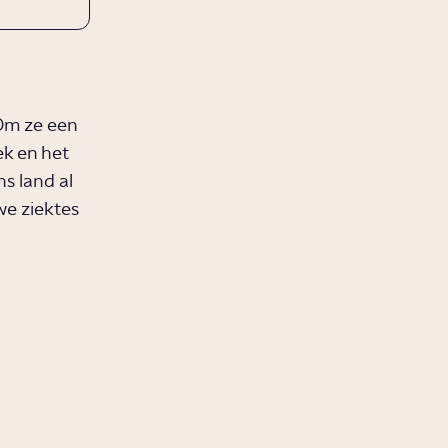
Om ze een
k en het
s land al
we ziektes