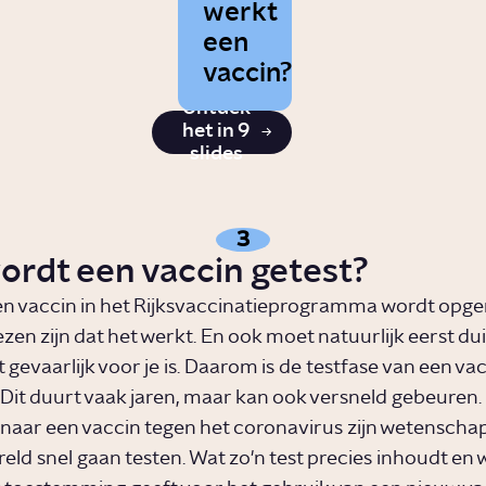
werkt
een
vaccin?
Ontdek
het in 9
slides
3
ordt een vaccin getest?
n vaccin in het Rijksvaccinatieprogramma wordt opg
n zijn dat het werkt. En ook moet natuurlijk eerst duid
t gevaarlijk voor je is. Daarom is de testfase van een va
 Dit duurt vaak jaren, maar kan ook versneld gebeuren. 
naar een vaccin tegen het coronavirus zijn wetenscha
eld snel gaan testen. Wat zo'n test precies inhoudt en 