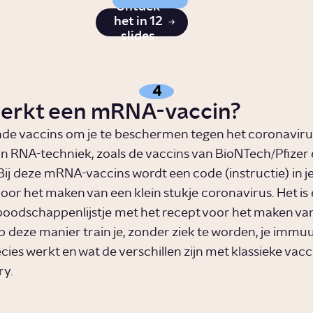
Ontdek
het in 12
slides
4
erkt een mRNA-vaccin?
nde vaccins om je te beschermen tegen het coronavir
an RNA-techniek, zoals de vaccins van BioNTech/Pfizer 
j deze mRNA-vaccins wordt een code (instructie) in je l
or het maken van een klein stukje coronavirus. Het is e
boodschappenlijstje met het recept voor het maken van
Op deze manier train je, zonder ziek te worden, je imm
cies werkt en wat de verschillen zijn met klassieke vac
ry.