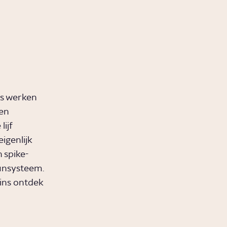
us werken
en
ijf
igenlijk
 spike-
uunsysteem.
cins ontdek