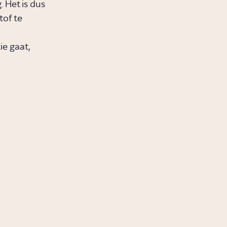
 Het is dus
tof te
ie gaat,