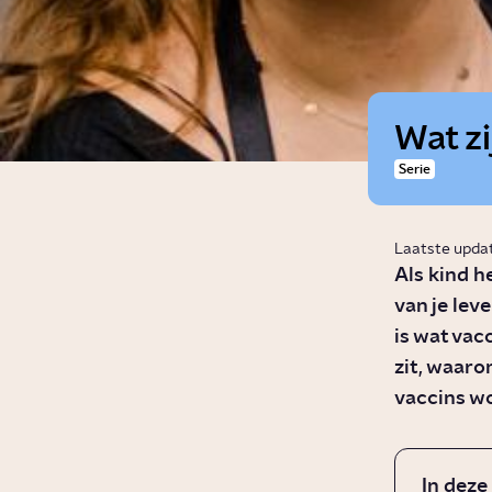
Wat zi
Serie
Laatste upda
Als kind h
van je lev
is wat vacc
zit, waaro
vaccins w
In deze