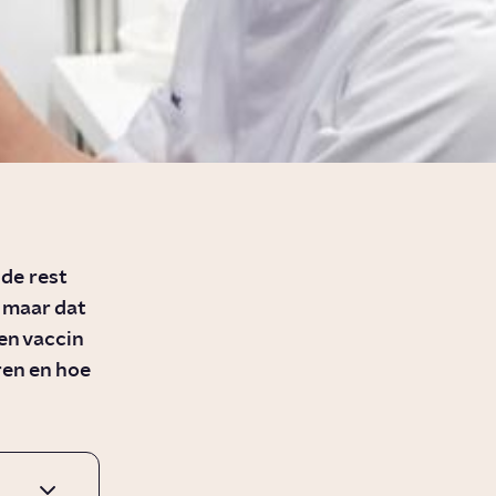
de rest
, maar dat
een vaccin
ren en hoe