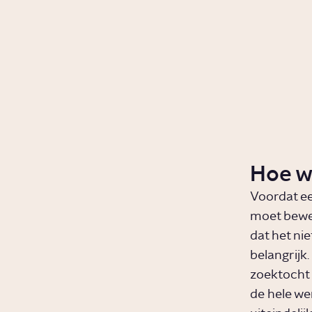
Hoe w
Voordat ee
moet beweze
dat het nie
belangrijk.
zoektocht 
de hele wer