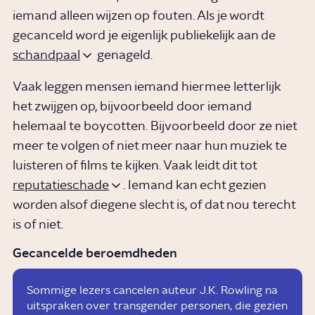
iemand alleen wijzen op fouten. Als je wordt
gecanceld word je eigenlijk publiekelijk aan de
schandpaal
genageld.
Vaak leggen mensen iemand hiermee letterlijk
het zwijgen op, bijvoorbeeld door iemand
helemaal te boycotten. Bijvoorbeeld door ze niet
meer te volgen of niet meer naar hun muziek te
luisteren of films te kijken. Vaak leidt dit tot
reputatieschade
. Iemand kan echt gezien
worden alsof diegene slecht is, of dat nou terecht
is of niet.
AFP
Gecancelde beroemdheden
Sommige lezers cancelen auteur J.K. Rowling na
uitspraken over transgender personen, die gezien