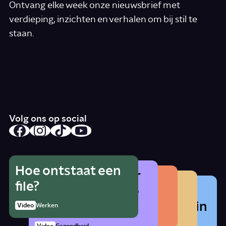
Ontvang elke week onze nieuwsbrief met
verdieping, inzichten en verhalen om bij stil te
staan.
*
E-mail
Ik accepteer de algemene voorwaarden
*
Schrijf je in
Volg ons op social
Hoe ontstaat een
Wat is het gevaar
Hoe herken je
Wat betekent
file?
Waarom zat er
van alcohol als je
radicalisering?
lhbtqia+?
vroeger cocaïne in
zwanger bent?
1:21
Video
Werken
Artikel
Samenleving
cola?
Story
Samenleving