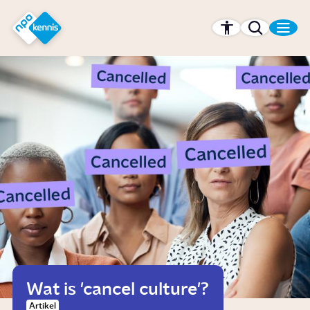
r hoofdinhoud
Hét kennisplatform van de NPO
Wat is 'cancel culture'?
Artikel