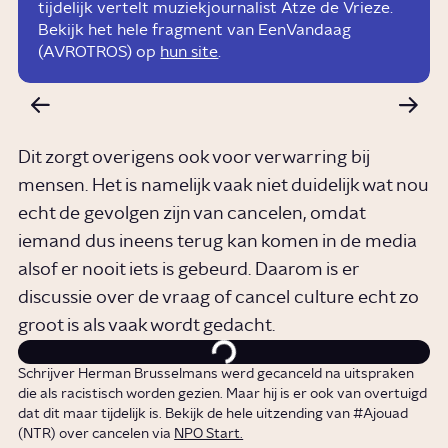
tijdelijk vertelt muziekjournalist Atze de Vrieze.
Bekijk het hele fragment van EenVandaag
(AVROTROS) op
hun site
.
Dit zorgt overigens ook voor verwarring bij
mensen. Het is namelijk vaak niet duidelijk wat nou
echt de gevolgen zijn van cancelen, omdat
iemand dus ineens terug kan komen in de media
alsof er nooit iets is gebeurd. Daarom is er
discussie over de vraag of cancel culture echt zo
groot is als vaak wordt gedacht.
Schrijver Herman Brusselmans werd gecanceld na uitspraken
die als racistisch worden gezien. Maar hij is er ook van overtuigd
dat dit maar tijdelijk is. Bekijk de hele uitzending van #Ajouad
(NTR) over cancelen via
NPO Start.