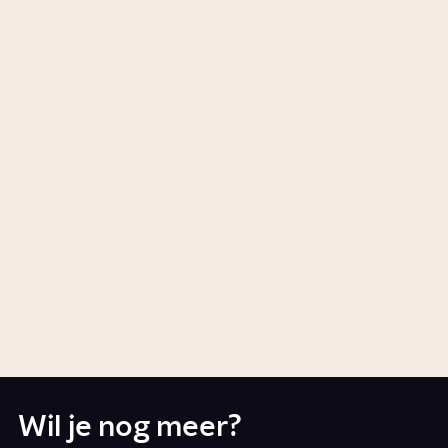
buitengesloten?
Artikel
Samenleving
Waarom plaatsen we mensen in
hokjes?
1:45
Video
Samenleving
Welke invloed hebben social
media op ons?
Artikel
Tech
Wil je nog meer?