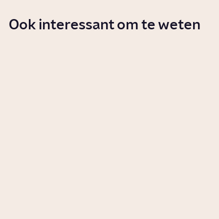
Ook interessant om te weten
Wat zijn de grenzen van de
vrijheid van meningsuiting?
Story
Samenleving
Wat is woke?
Story
Samenleving
Wat is discriminatie?
Artikel
Samenleving
Wat gebeurt er als je wordt