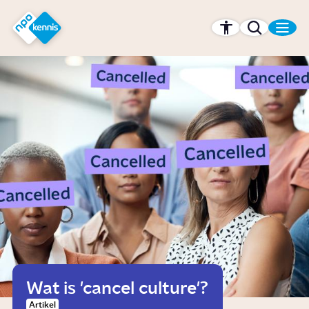
r hoofdinhoud
Hét kennisplatform van de NPO
Wat is 'cancel culture'?
Artikel