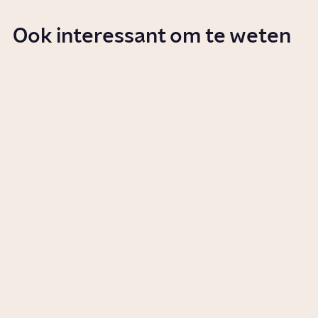
Ook interessant om te weten
Wat zijn de grenzen van de
vrijheid van meningsuiting?
Story
Samenleving
Wat is woke?
Story
Samenleving
Wat is discriminatie?
Artikel
Samenleving
Wat gebeurt er als je wordt