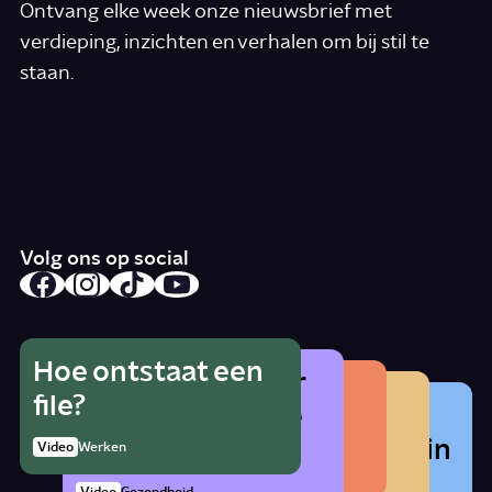
Ontvang elke week onze nieuwsbrief met
verdieping, inzichten en verhalen om bij stil te
staan.
*
E-mail
Ik accepteer de algemene voorwaarden
*
Schrijf je in
Volg ons op social
Hoe ontstaat een
Wat is het gevaar
Hoe herken je
Wat betekent
file?
Waarom zat er
van alcohol als je
radicalisering?
lhbtqia+?
vroeger cocaïne in
zwanger bent?
1:21
Video
Werken
Artikel
Samenleving
cola?
Story
Samenleving