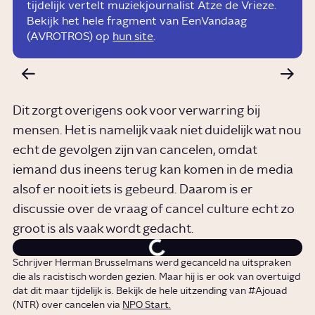
tijdelijk vertelt muziekjournalist Atze de Vrieze.
Bekijk het hele fragment van EenVandaag
(AVROTROS) op
hun site
.
Dit zorgt overigens ook voor verwarring bij
mensen. Het is namelijk vaak niet duidelijk wat nou
echt de gevolgen zijn van cancelen, omdat
iemand dus ineens terug kan komen in de media
alsof er nooit iets is gebeurd. Daarom is er
discussie over de vraag of cancel culture echt zo
groot is als vaak wordt gedacht.
Schrijver Herman Brusselmans werd gecanceld na uitspraken
die als racistisch worden gezien. Maar hij is er ook van overtuigd
dat dit maar tijdelijk is. Bekijk de hele uitzending van #Ajouad
(NTR) over cancelen via
NPO Start.