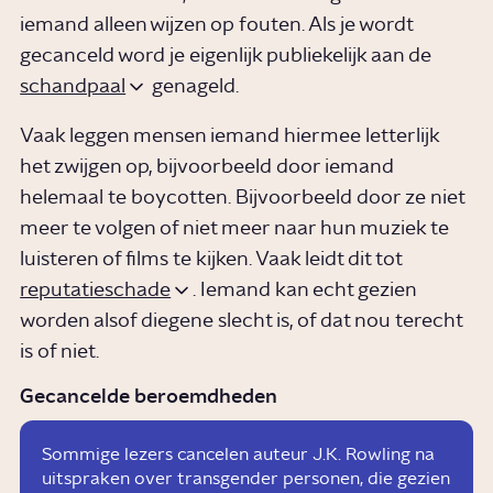
iemand alleen wijzen op fouten. Als je wordt
gecanceld word je eigenlijk publiekelijk aan de
schandpaal
genageld.
Vaak leggen mensen iemand hiermee letterlijk
het zwijgen op, bijvoorbeeld door iemand
helemaal te boycotten. Bijvoorbeeld door ze niet
meer te volgen of niet meer naar hun muziek te
luisteren of films te kijken. Vaak leidt dit tot
reputatieschade
. Iemand kan echt gezien
worden alsof diegene slecht is, of dat nou terecht
is of niet.
AFP
Gecancelde beroemdheden
Sommige lezers cancelen auteur J.K. Rowling na
uitspraken over transgender personen, die gezien