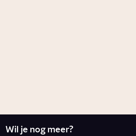
buitengesloten?
Artikel
Samenleving
Waarom plaatsen we mensen in
hokjes?
1:45
Video
Samenleving
Welke invloed hebben social
media op ons?
Artikel
Tech
Wil je nog meer?