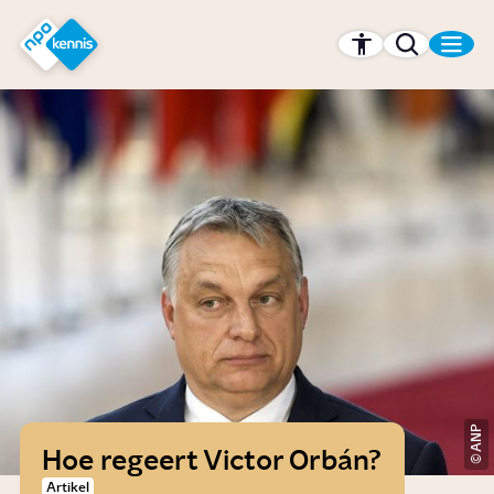
r hoofdinhoud
Hét kennisplatform van de NPO
ANP
Hoe regeert Victor Orbán?
Artikel