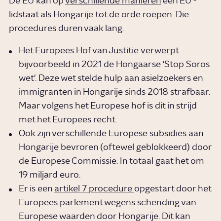
De EU kan op
verschillende manieren
een EU -
lidstaat als Hongarije tot de orde roepen. Die
procedures duren vaak lang.
Het Europees Hof van Justitie
verwerpt
bijvoorbeeld in 2021 de Hongaarse 'Stop Soros
wet'. Deze wet stelde hulp aan asielzoekers en
immigranten in Hongarije sinds 2018 strafbaar.
Maar volgens het Europese hof is dit in strijd
met het Europees recht.
Ook zijn verschillende Europese subsidies aan
Hongarije bevroren (oftewel geblokkeerd) door
de Europese Commissie. In totaal gaat het om
19 miljard euro.
Er is een
artikel 7 procedure
opgestart door het
Europees parlement wegens schending van
Europese waarden door Hongarije. Dit kan