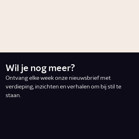
Hoe viel de Sovjet-Unie uit
elkaar?
Artikel
Politiek
Wil je nog meer?
Ontvang elke week onze nieuwsbrief met
verdieping, inzichten en verhalen om bij stil te
staan.
*
E-mail
Ik accepteer de algemene voorwaarden
*
Schrijf je in